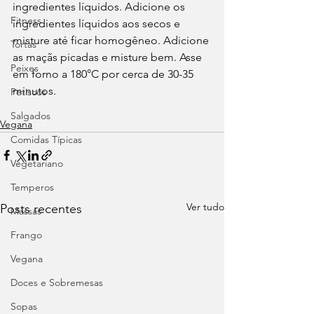
ingredientes líquidos. Adicione os 
Fitness
ingredientes líquidos aos secos e 
misture até ficar homogêneo. Adicione 
Tortas
as maçãs picadas e misture bem. Asse 
Peixes
em forno a 180°C por cerca de 30-35 
minutos.
Petiscos
Salgados
Vegana
Comidas Típicas
Vegetariano
Temperos
Ver tudo
Posts recentes
Massas
Frango
Vegana
Doces e Sobremesas
Sopas