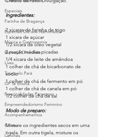
Crédito da foto: Divulgação. 
O filhote da mamãe
Especiais
Ingredientes:
Farinha de Bragança
2 xícaras de farinha de trigo
Especiais Dia dos Namorados
1 xícara de açúcar
Música e Gastronomia
1/2 xícara de óleo vegetal
2 maçãs médias picadas
Especial Chocolate
1/4 xícara de leite de amêndoa
Lives
1 colher de chá de bicarbonato de 
Tour pelo Pará
sódio
1 colher de chá de fermento em pó
GP Te Ensina
1 colher de chá de canela em pó
Personalidades Paraenses
1/2 colher de chá de sal
Empreendedorismo Feminino
Modo de preparo:
Acompanhamentos
Misture os ingredientes secos em uma 
Carnes
tigela. Em outra tigela, misture os 
Lanches