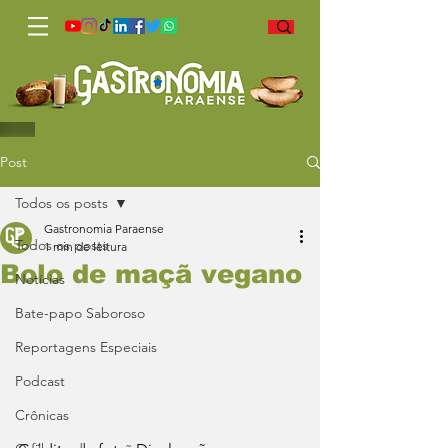
Post
Todos os posts
Gastronomia Paraense
Todos os posts
1 min de leitura
Bolo de maçã vegano
Notícias
Bate-papo Saboroso
Reportagens Especiais
Podcast
Crônicas