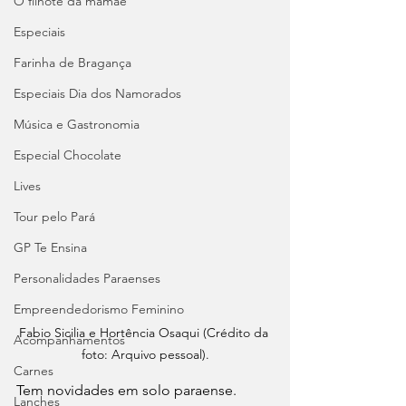
O filhote da mamãe
Especiais
Farinha de Bragança
Especiais Dia dos Namorados
Música e Gastronomia
Especial Chocolate
Lives
Tour pelo Pará
GP Te Ensina
Personalidades Paraenses
Empreendedorismo Feminino
Fabio Sicilia e Hortência Osaqui (Crédito da 
Acompanhamentos
foto: Arquivo pessoal).
Carnes
Tem novidades em solo paraense. 
Lanches