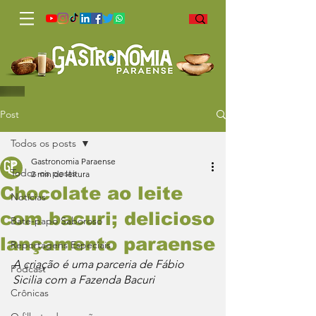
Post
Todos os posts
Gastronomia Paraense
Todos os posts
2 min de leitura
Chocolate ao leite
Notícias
com bacuri; delicioso
Bate-papo Saboroso
lançamento paraense
Reportagens Especiais
A criação é uma parceria de Fábio 
Podcast
Sicilia com a Fazenda Bacuri
Crônicas