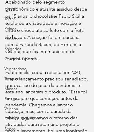
Apaixonado pelo segmento 
Fitness
gastronômico e atuante assíduo desde 
os 15 anos, o chocolatier Fabio Sicilia 
Tortas
explorou a criatividade e inovação e 
Peixes
criou o chocolate ao leite com a fruta 
de bacuri. A criação foi em parceria 
Petiscos
com a Fazenda Bacuri, de Hortência 
Salgados
Osaqui, que fica no município de 
Augusto Corrêa.
Comidas Típicas
Vegetariano
Fabio Sicilia criou a receita em 2020, 
mas o lançamento precisou ser adiado, 
Temperos
por ocasião do pico da pandemia, e 
Massas
este ano lançaram o produto. “Esse foi 
um projeto que começou antes da 
Frango
pandemia. Chegamos a lançar o 
Vegana
cupuaçu, mas, com a parada da 
fábrica, aguardamos o retorno das 
Doces e Sobremesas
atividades para retomar o projeto e 
Sopas
fazer o lançamento. Foi uma inspiração 