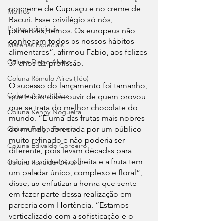
no creme de Cupuaçu e no creme de 
Molhos
Bacuri. Esse privilégio só nós, 
Pratos principais
paraenses, temos. Os europeus não 
conhecem todos os nossos hábitos 
Matérias Especiais
alimentares”, afirmou Fabio, aos felizes 
Coluna Diego Alvino
37 anos de profissão.
Coluna Rômulo Aires (Téo)
O sucesso do lançamento foi tamanho, 
Coluna Arturo Báez
que Fabio disse ouvir de quem provou 
que se trata do melhor chocolate do 
Coluna Kenny Nogueira
mundo. “É uma das frutas mais nobres 
do mundo, apreciada por um público 
Coluna Evelyn Ferreira
muito refinado e não poderia ser 
Coluna Edivaldo Cordeiro
diferente, pois levam décadas para 
iniciar a primeira colheita e a fruta tem 
Coluna Ronaldo Oliveira
um paladar único, complexo e floral”, 
disse, ao enfatizar a honra que sente 
em fazer parte dessa realização em 
parceria com Hortência. “Estamos 
verticalizado com a sofisticação e o 