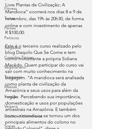
Livre Plantas de Civilização; A 
Fitness
Mandioca” ocorrerá nos dias 8 e 9 de 
Tortas
novembro, das 19h às 20h30, de forma 
online e com investimento de apenas 
Peixes
R $100,00. 
Petiscos
Este é o terceiro curso realizado pelo 
Salgados
blog Daquilo Que Se Come e tem 
Comidas Típicas
como ministrante a própria Sidiana 
Macêdo. Quem participar do curso vai 
Vegetariano
sair com muito conhecimento na 
Temperos
bagagem. “A mandioca será analisada 
como planta de civilização da 
Massas
Amazônia e seus usos para além da 
região. Percebendo sua importância, 
Frango
domesticação e usos por populações 
Vegana
ancestrais na Amazônia. E também 
como a mandioca se tornou um dos 
Doces e Sobremesas
principais alimentos do colono no 
Sopas
período Colonial”, disse a 