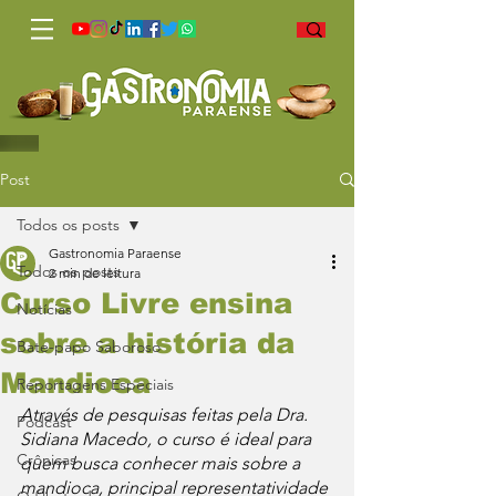
Post
Todos os posts
Gastronomia Paraense
Todos os posts
2 min de leitura
Curso Livre ensina
Notícias
sobre a história da
Bate-papo Saboroso
Mandioca
Reportagens Especiais
Através de pesquisas feitas pela Dra. 
Podcast
Sidiana Macedo, o curso é ideal para 
Crônicas
quem busca conhecer mais sobre a 
mandioca, principal representatividade 