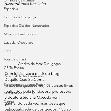
O filhote da mamãe
gastronômica brasileira
Especiais
Farinha de Bragança
Especiais Dia dos Namorados
Música e Gastronomia
Especial Chocolate
Lives
Tour pelo Pará
Crédito da foto: Divulgação.
GP Te Ensina
Com iniciativas a partir do blog 
Personalidades Paraenses
Daquilo Que Se Come 
Empreendedorismo Feminino
(@daquiloquesecome), os cursos livres 
realizados pela fundadora, professora 
Acompanhamentos
e doutora Sidiana Macêdo vêm 
Carnes
ganhando cada vez mais destaque 
pela qualidade de conteúdos. “Curso 
Lanches