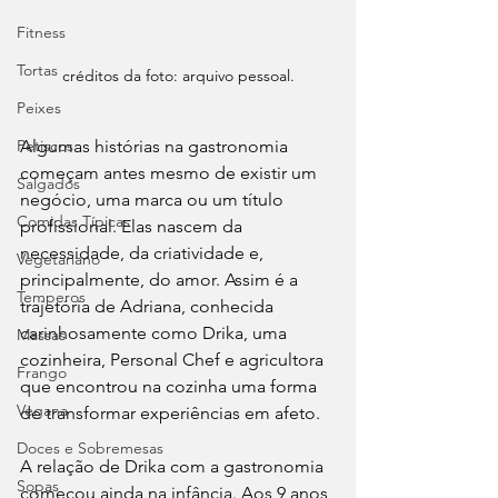
Fitness
Tortas
créditos da foto: arquivo pessoal.
Peixes
Petiscos
Algumas histórias na gastronomia 
começam antes mesmo de existir um 
Salgados
negócio, uma marca ou um título 
Comidas Típicas
profissional. Elas nascem da 
necessidade, da criatividade e, 
Vegetariano
principalmente, do amor. Assim é a 
Temperos
trajetória de Adriana, conhecida 
carinhosamente como Drika, uma 
Massas
cozinheira, Personal Chef e agricultora 
Frango
que encontrou na cozinha uma forma 
Vegana
de transformar experiências em afeto.
Doces e Sobremesas
A relação de Drika com a gastronomia 
Sopas
começou ainda na infância. Aos 9 anos 