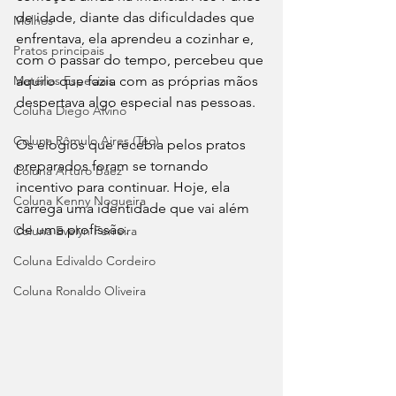
de idade, diante das dificuldades que 
Molhos
enfrentava, ela aprendeu a cozinhar e, 
Pratos principais
com o passar do tempo, percebeu que 
Matérias Especiais
aquilo que fazia com as próprias mãos 
despertava algo especial nas pessoas.
Coluna Diego Alvino
Coluna Rômulo Aires (Téo)
Os elogios que recebia pelos pratos 
preparados foram se tornando 
Coluna Arturo Báez
incentivo para continuar. Hoje, ela 
Coluna Kenny Nogueira
carrega uma identidade que vai além 
de uma profissão.
Coluna Evelyn Ferreira
Coluna Edivaldo Cordeiro
Coluna Ronaldo Oliveira