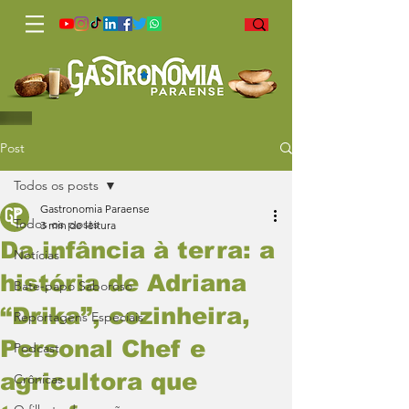
Post
Todos os posts
Gastronomia Paraense
Todos os posts
3 min de leitura
Da infância à terra: a
Notícias
história de Adriana
Bate-papo Saboroso
“Drika”, cozinheira,
Reportagens Especiais
Personal Chef e
Podcast
agricultora que
Crônicas