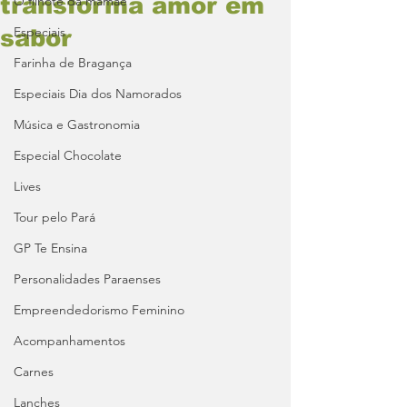
transforma amor em
O filhote da mamãe
Especiais
sabor
Farinha de Bragança
Especiais Dia dos Namorados
Música e Gastronomia
Especial Chocolate
Lives
Tour pelo Pará
GP Te Ensina
Personalidades Paraenses
Empreendedorismo Feminino
Acompanhamentos
Carnes
Lanches