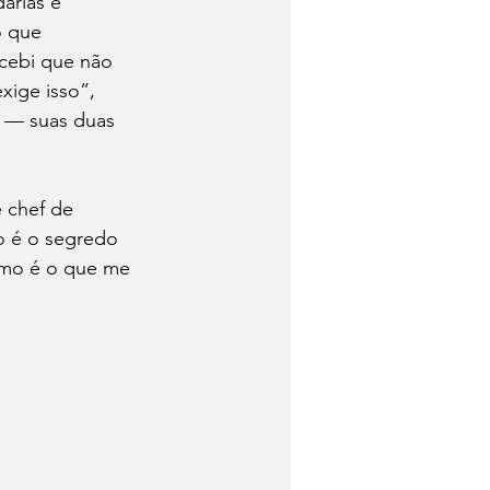
arias e 
o que 
cebi que não 
xige isso”, 
e — suas duas 
 chef de 
o é o segredo 
amo é o que me 