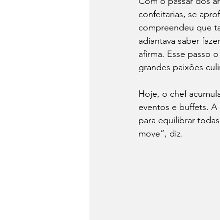
Com o passar dos an
confeitarias, se apr
compreendeu que tal
adiantava saber faze
afirma. Esse passo o
grandes paixões culi
Hoje, o chef acumula
eventos e buffets. A
para equilibrar tod
move”, diz.