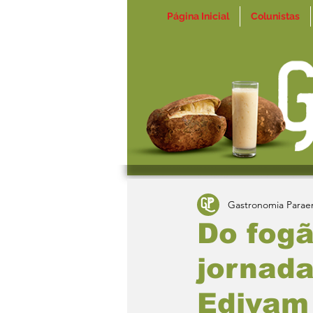
Página Inicial
Colunistas
Gastronomia Parae
Do fogã
jornada
Edivam