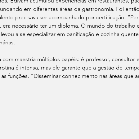
os, Edivam acumulou experiências em restaurantes, pad
ofundando em diferentes áreas da gastronomia. Foi entã
ento precisava ser acompanhado por certificação. “Per
r, era necessário ter um diploma. O mundo do trabalho e
 levou a se especializar em panificação e cozinha quent
nárias.
 com maestria múltiplos papéis: é professor, consultor e
 rotina é intensa, mas ele garante que a gestão de temp
as as funções. “Disseminar conhecimento nas áreas que 