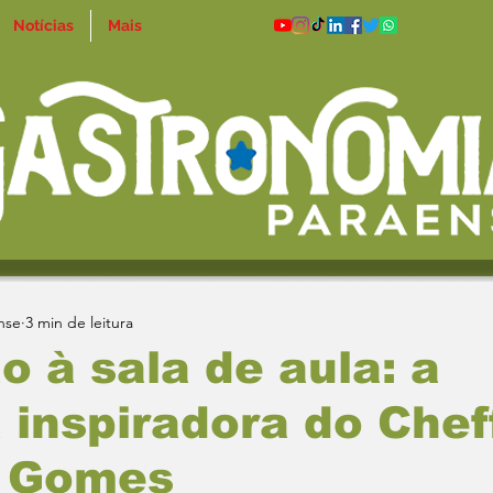
Notícias
Mais
nse
3 min de leitura
o à sala de aula: a
 inspiradora do Chef
 Gomes