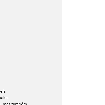
ela 
eles 
os, mas também 