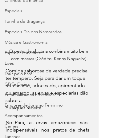
O filhote da mamãe
Especiais
Farinha de Bragança
Especiais Dia dos Namorados
Música e Gastronomia
O pesto de chicória combina muito bem 
Especial Chocolate
com massas (Crédito: Kenny Nogueira).
Lives
Comida saborosa de verdade precisa 
Tour pelo Pará
ter tempero. Seja para dar um toque
GP Te Ensina
refrescante, adocicado, apimentado 
ou amargo, as ervas e especiarias dão 
Personalidades Paraenses
sabor a
Empreendedorismo Feminino
qualquer receita. 
Acompanhamentos
No  Pará,   as  ervas   amazônicas   são  
Carnes
indispensáveis   nos   pratos  de  chefs  
Lanches
e