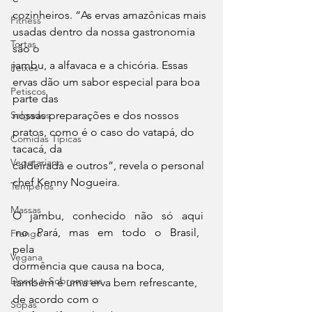
cozinheiros. “As ervas amazônicas mais 
Fitness
usadas dentro da nossa gastronomia 
Tortas
são o
jambu, a alfavaca e a chicória. Essas 
Peixes
ervas dão um sabor especial para boa 
Petiscos
parte das
Salgados
nossas preparações e dos nossos 
pratos, como é o caso do vatapá, do 
Comidas Típicas
tacacá, da
Vegetariano
caldeirada e outros”, revela o personal 
chef Kenny Nogueira. 
Temperos
Massas
O   jambu,   conhecido   não   só   aqui  
 no   Pará,   mas   em   todo   o   Brasil,   
Frango
pela
Vegana
dormência que causa na boca, 
Doces e Sobremesas
também é uma erva bem refrescante, 
de acordo com o
Sopas