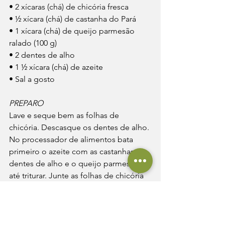
• 2 xícaras (chá) de chicória fresca
• ½ xícara (chá) de castanha do Pará
• 1 xícara (chá) de queijo parmesão 
ralado (100 g)
• 2 dentes de alho
• 1 ½ xícara (chá) de azeite
• Sal a gosto
PREPARO
Lave e seque bem as folhas de 
chicória. Descasque os dentes de alho. 
No processador de alimentos bata 
primeiro o azeite com as castanhas, os
dentes de alho e o queijo parmesão 
até triturar. Junte as folhas de chicória 
e termine
de bater para fazer o molho – uma 
dica: você pode rasgar as folhas em 
pedaços