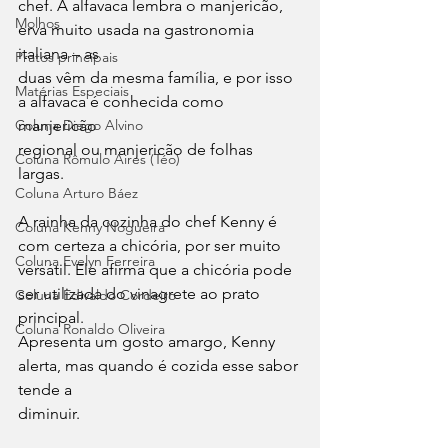
chef. A alfavaca lembra o manjericão, 
Molhos
erva muito usada na gastronomia 
italiana – as
Pratos principais
duas vêm da mesma família, e por isso 
Matérias Especiais
a alfavaca é conhecida como 
Coluna Diego Alvino
manjericão
regional ou manjericão de folhas 
Coluna Rômulo Aires (Téo)
largas. 
Coluna Arturo Báez
A rainha da cozinha do chef Kenny é 
Coluna Kenny Nogueira
com certeza a chicória, por ser muito
Coluna Evelyn Ferreira
versátil. Ele afirma que a chicória pode 
ser utilizada do vinagrete ao prato 
Coluna Edivaldo Cordeiro
principal.
Coluna Ronaldo Oliveira
Apresenta um gosto amargo, Kenny 
alerta, mas quando é cozida esse sabor 
tende a
diminuir.