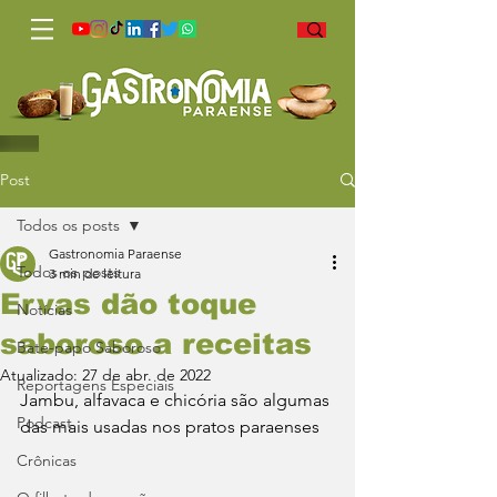
Post
Todos os posts
Gastronomia Paraense
Todos os posts
3 min de leitura
Ervas dão toque
Notícias
saboroso a receitas
Bate-papo Saboroso
Atualizado:
27 de abr. de 2022
Reportagens Especiais
Jambu, alfavaca e chicória são algumas 
Podcast
das mais usadas nos pratos paraenses
Crônicas