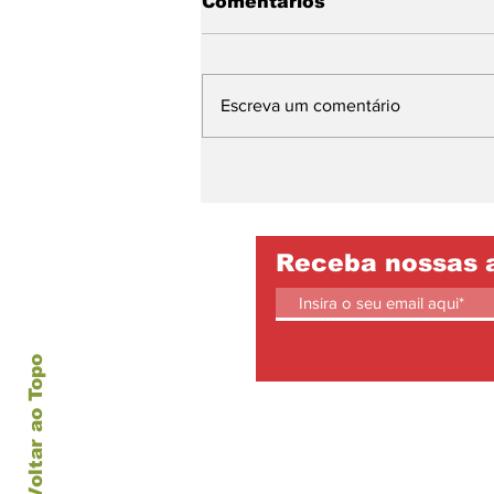
Comentários
Escreva um comentário
Mika: a arte da
panificação natural que
une tradições, sabor e
transformação em
Belém.
Receba nossas 
Voltar ao Topo