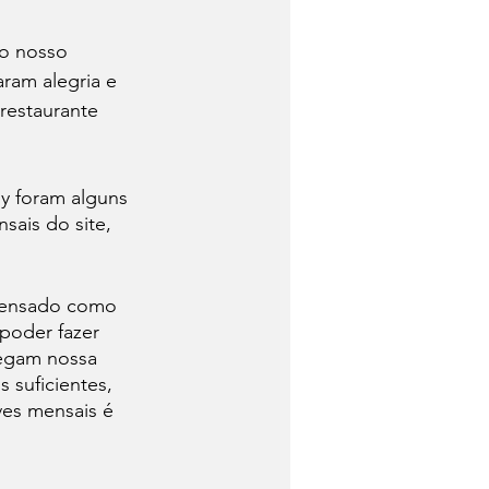
o nosso 
ram alegria e 
restaurante 
y foram alguns 
sais do site, 
pensado como 
poder fazer 
egam nossa 
 suficientes, 
ves mensais é 