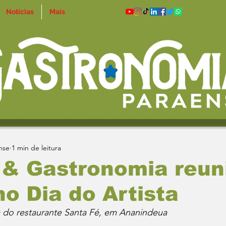
Notícias
Mais
nse
1 min de leitura
 & Gastronomia reun
no Dia do Artista
da do restaurante Santa Fé, em Ananindeua