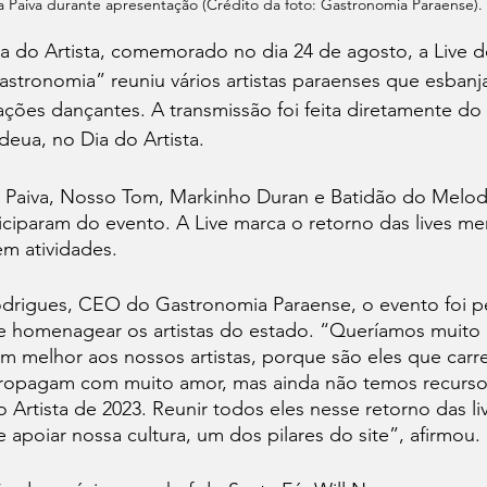
ia Paiva durante apresentação (Crédito da foto: Gastronomia Paraense).
a do Artista, comemorado no dia 24 de agosto, a Live d
tronomia” reuniu vários artistas paraenses que esbanja
ções dançantes. A transmissão foi feita diretamente do 
eua, no Dia do Artista.
Paiva, Nosso Tom, Markinho Duran e Batidão do Melod
ticiparam do evento. A Live marca o retorno das lives men
m atividades. 
drigues, CEO do Gastronomia Paraense, o evento foi 
e homenagear os artistas do estado. “Queríamos muito 
melhor aos nossos artistas, porque são eles que carr
propagam com muito amor, mas ainda não temos recursos
Artista de 2023. Reunir todos eles nesse retorno das li
 apoiar nossa cultura, um dos pilares do site”, afirmou.