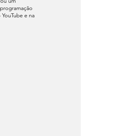
rou um 
a programação 
o YouTube e na 