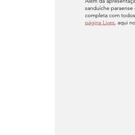
Além da apresentaçã
sanduíche paraense 
completa com todos 
página Lives
, aqui no