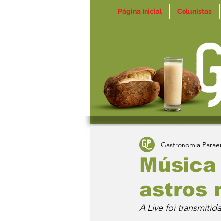
Página Inicial
Colunistas
Gastronomia Parae
Música
astros 
A Live foi transmiti