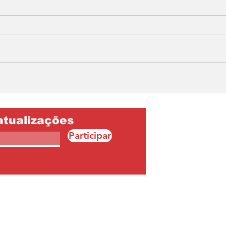
Da churrasqueira à
Del
pizza: Churrascaria
sab
Nosso Sabor transforma
nas
tradição em inovação e
uma
cria nova experiência
atualizações
gastronômica em
Participar
Igarapé-Açu