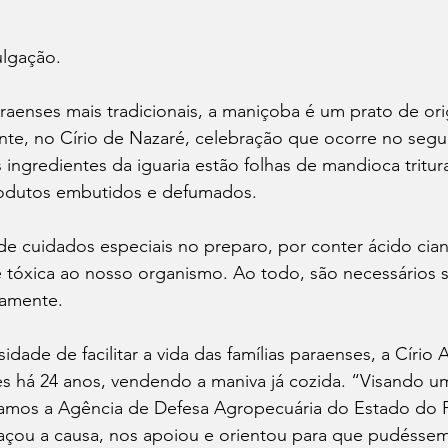
ulgação. 
aenses mais tradicionais, a maniçoba é um prato de or
te, no Círio de Nazaré, celebração que ocorre no se
 ingredientes da iguaria estão folhas de mandioca tritur
odutos embutidos e defumados. 
e cuidados especiais no preparo, por conter ácido cianí
 tóxica ao nosso organismo. Ao todo, são necessários s
tamente. 
dade de facilitar a vida das famílias paraenses, a Círio 
des há 24 anos, vendendo a maniva já cozida. “Visando 
amos a Agência de Defesa Agropecuária do Estado do P
çou a causa, nos apoiou e orientou para que pudéssem