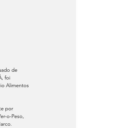
uado de 
 foi 
io Alimentos 
e por 
er-o-Peso, 
arco. 