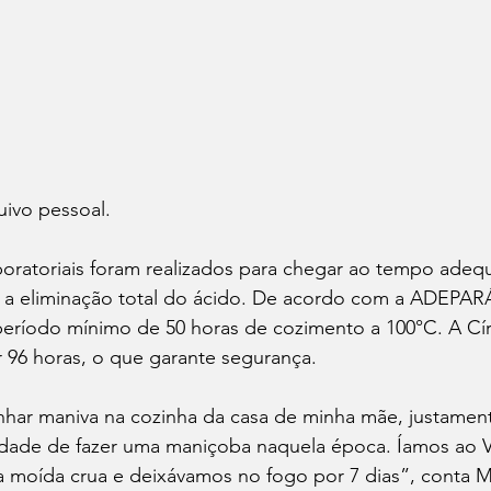
uivo pessoal. 
boratoriais foram realizados para chegar ao tempo adeq
 a eliminação total do ácido. De acordo com a ADEPARÁ,
ríodo mínimo de 50 horas de cozimento a 100°C. A Cír
 96 horas, o que garante segurança. 
ar maniva na cozinha da casa de minha mãe, justament
ldade de fazer uma maniçoba naquela época. Íamos ao V
 moída crua e deixávamos no fogo por 7 dias”, conta M