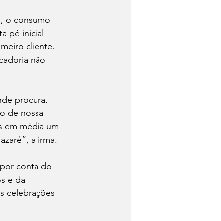
o, o consumo 
 pé inicial 
meiro cliente. 
cadoria não 
nde procura. 
ão de nossa 
os em média um 
zaré”, afirma. 
por conta do 
s e da 
s celebrações 