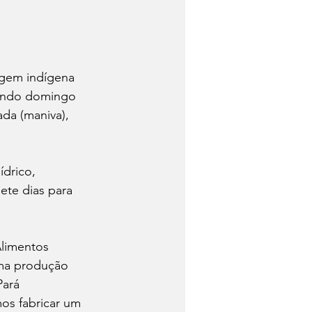
igem indígena 
gundo domingo 
ada (maniva), 
drico, 
ete dias para 
Alimentos 
uma produção 
ará 
os fabricar um 