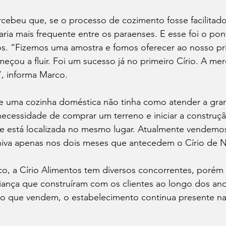
cebeu que, se o processo de cozimento fosse facilitad
ria mais frequente entre os paraenses. E esse foi o ponta
os. “Fizemos uma amostra e fomos oferecer ao nosso pri
çou a fluir. Foi um sucesso já no primeiro Círio. A mer
, informa Marco. 
de uma cozinha doméstica não tinha como atender a gra
necessidade de comprar um terreno e iniciar a construç
e está localizada no mesmo lugar. Atualmente vendem
iva apenas nos dois meses que antecedem o Círio de Na
, a Círio Alimentos tem diversos concorrentes, porém 
iança que construíram com os clientes ao longo dos ano
o que vendem, o estabelecimento continua presente na