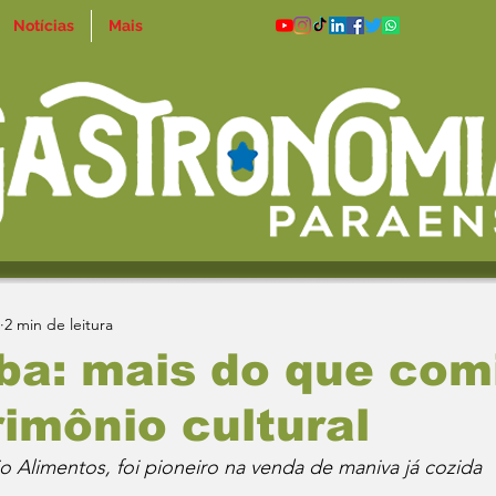
Notícias
Mais
2 min de leitura
ba: mais do que com
imônio cultural
io Alimentos, foi pioneiro na venda de maniva já cozida 