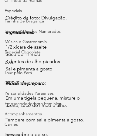
O filhote da mamãe
Especiais
Crédito da foto: Divulgação. 
Farinha de Bragança
Especiais Dia dos Namorados
Ingredientes:
Música e Gastronomia
1/2 xícara de azeite 
Especial Chocolate
Suco de 1 limão
3 dentes de alho picados
Lives
Sal e pimenta a gosto
Tour pelo Pará
GP Te Ensina
Modo de preparo:
Personalidades Paraenses
Em uma tigela pequena, misture o 
Empreendedorismo Feminino
azeite, suco de limão e alho. 
Acompanhamentos
Tempere com sal e pimenta a gosto. 
Carnes
Sirva sobre o peixe.
Lanches