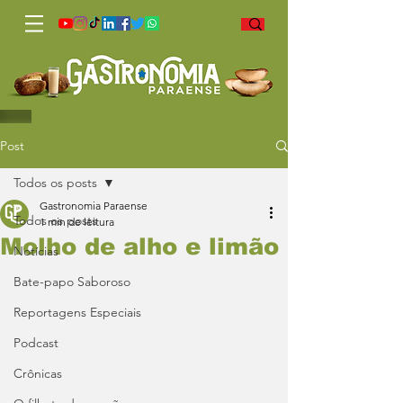
Post
Todos os posts
Gastronomia Paraense
Todos os posts
1 min de leitura
Molho de alho e limão
Notícias
Bate-papo Saboroso
Reportagens Especiais
Podcast
Crônicas