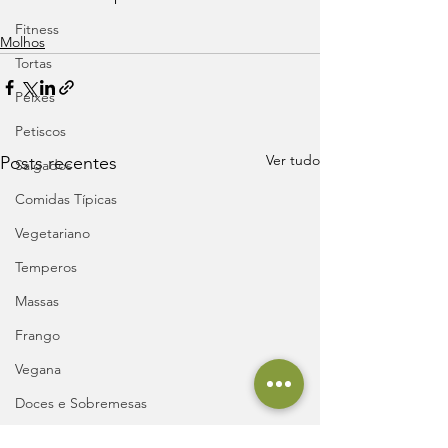
Fitness
Molhos
Tortas
Peixes
Petiscos
Ver tudo
Posts recentes
Salgados
Comidas Típicas
Vegetariano
Temperos
Massas
Frango
Vegana
Doces e Sobremesas
Sopas