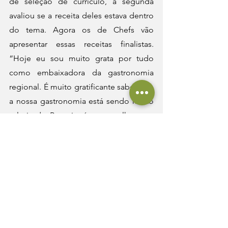
de seleção de currículo, a segunda 
avaliou se a receita deles estava dentro 
do tema. Agora os de Chefs vão 
apresentar essas receitas finalistas. 
“Hoje eu sou muito grata por tudo 
como embaixadora da gastronomia 
regional. É muito gratificante saber que 
a nossa gastronomia está sendo muito 
valorizada. Pra mim é um orgulho estar 
fazendo parte desse evento”, concluiu 
a jurada Chef Lúcia Torres. 