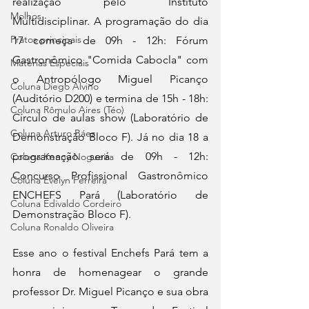
realização pelo Instituto 
Molhos
Multidisciplinar. A programação do dia 
Pratos principais
17 começa de 09h - 12h: Fórum 
Gastronômico "Comida Cabocla" com 
Matérias Especiais
o Antropólogo Miguel Picanço 
Coluna Diego Alvino
(Auditório D200) e termina de 15h - 18h: 
Coluna Rômulo Aires (Téo)
Círculo de aulas show (Laboratório de 
Coluna Arturo Báez
Demonstração Bloco F). Já no dia 18 a 
programação será de 09h - 12h: 
Coluna Kenny Nogueira
Concurso Profissional Gastronômico 
Coluna Evelyn Ferreira
ENCHEFS Pará (Laboratório de 
Coluna Edivaldo Cordeiro
Demonstração Bloco F).
Coluna Ronaldo Oliveira
Esse ano o festival Enchefs Pará tem a 
honra de homenagear o grande 
professor Dr. Miguel Picanço e sua obra 