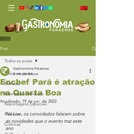
Post
Todos os posts
Gastronomia Paraense
Todos os posts
2 min de leitura
Enchef Pará é atração
Notícias
na Quarta Boa
Bate-papo Saboroso
Atualizado:
19 de jun. de 2022
Reportagens Especiais
Na Live, os convidados falaram sobre 
Podcast
as novidades que o evento traz este 
Crônicas
ano