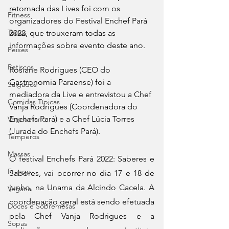
retomada das Lives foi com os 
Fitness
organizadores do Festival Enchef Pará 
Tortas
2022, que trouxeram todas as 
informações sobre evento deste ano.
Peixes
Petiscos
Rosiane Rodrigues (CEO do 
Gastronomia Paraense) foi a 
Salgados
mediadora da Live e entrevistou a Chef 
Comidas Típicas
Vanja Rodrigues (Coordenadora do 
Enchefs Pará) e a Chef Lúcia Torres 
Vegetariano
(Jurada do Enchefs Pará).
Temperos
Massas
O festival Enchefs Pará 2022: Saberes e 
Frango
Sabores, vai ocorrer no dia 17 e 18 de 
junho, na Unama da Alcindo Cacela. A 
Vegana
coordenação geral está sendo efetuada 
Doces e Sobremesas
pela Chef Vanja Rodrigues e a 
Sopas