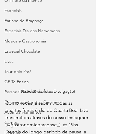
O filhote da mamãe
Especiais
Farinha de Bragança
Especiais Dia dos Namorados
Música e Gastronomia
Especial Chocolate
Lives
Tour pelo Pará
GP Te Ensina
(Crédito da foto: Divulgação)
Personalidades Paraenses
Empreendedorismo Feminino
Como vocês já sabem, todas as 
quartas-feiras é dia de Quarta Boa, Live 
Acompanhamentos
transmitida através do nosso Instagram 
Carnes
(@gastronomiaparaense_), às 19hs. 
Depois do longo período de pausa, a 
Lanches