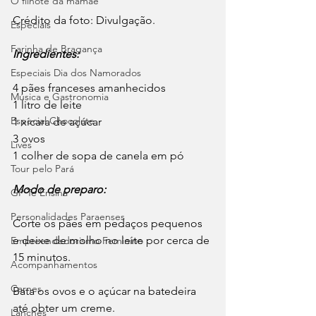
O filhote da mamãe
Crédito da foto: Divulgação. 
Especiais
Farinha de Bragança
Ingredientes:
Especiais Dia dos Namorados
4 pães franceses amanhecidos
Música e Gastronomia
1 litro de leite
Especial Chocolate
1 xícara de açúcar
3 ovos
Lives
1 colher de sopa de canela em pó
Tour pelo Pará
Modo de preparo:
GP Te Ensina
Personalidades Paraenses
Corte os pães em pedaços pequenos 
e deixe de molho no leite por cerca de 
Empreendedorismo Feminino
15 minutos.
Acompanhamentos
Carnes
Bata os ovos e o açúcar na batedeira 
até obter um creme.
Lanches