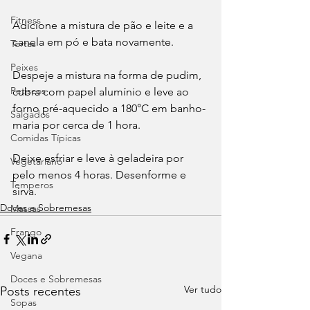
Fitness
Adicione a mistura de pão e leite e a 
canela em pó e bata novamente.
Tortas
Peixes
Despeje a mistura na forma de pudim, 
Petiscos
cubra com papel alumínio e leve ao 
forno pré-aquecido a 180°C em banho-
Salgados
maria por cerca de 1 hora.
Comidas Típicas
Deixe esfriar e leve à geladeira por 
Vegetariano
pelo menos 4 horas. Desenforme e 
Temperos
sirva.
Doces e Sobremesas
Massas
Frango
Vegana
Doces e Sobremesas
Ver tudo
Posts recentes
Sopas