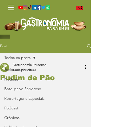
Post
Todos os posts
Gastronomia Paraense
Todos os posts
1 min de leitura
Pudim de Pão
Notícias
Bate-papo Saboroso
Reportagens Especiais
Podcast
Crônicas