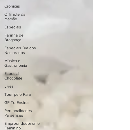
Crônicas
O filhote da
mamãe
Especiais
Farinha de
Bragança
Especiais Dia dos
Namorados
Música e
Gastronomia
Especial
Chocolate
Lives
Tour pelo Pará
GP Te Ensina
Personalidades
Paraenses
Empreendedorismo
Feminino