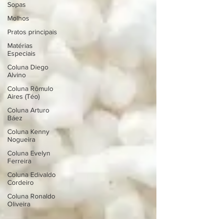
Sopas
Molhos
Pratos principais
Matérias
Especiais
Coluna Diego
Alvino
Coluna Rômulo
Aires (Téo)
Coluna Arturo
Báez
Coluna Kenny
Nogueira
Coluna Evelyn
Ferreira
Coluna Edivaldo
Cordeiro
Coluna Ronaldo
Oliveira