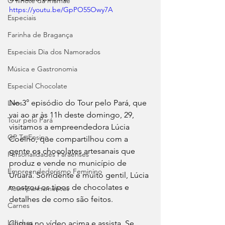
O filhote da mamãe
https://youtu.be/GpPO55Owy7A
Especiais
Farinha de Bragança
Especiais Dia dos Namorados
Música e Gastronomia
Especial Chocolate
No 3° episódio do Tour pelo Pará, que 
Lives
vai ao ar às 11h deste domingo, 29, 
Tour pelo Pará
visitamos a empreendedora Lúcia 
GP Te Ensina
Coelho, que compartilhou com a 
gente os chocolates artesanais que 
Personalidades Paraenses
produz e vende no município de 
Empreendedorismo Feminino
Uruará. Sorridente e muito gentil, Lúcia 
mostrou os tipos de chocolates e 
Acompanhamentos
detalhes de como são feitos.
Carnes
Lanches
Clique no vídeo acima e assista. Se 