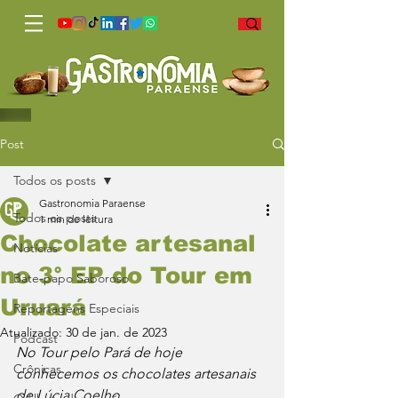
Post
Todos os posts
Gastronomia Paraense
Todos os posts
1 min de leitura
Chocolate artesanal
Notícias
no 3° EP do Tour em
Bate-papo Saboroso
Uruará
Reportagens Especiais
Atualizado:
30 de jan. de 2023
Podcast
No Tour pelo Pará de hoje 
Crônicas
conhecemos os chocolates artesanais 
de Lúcia Coelho