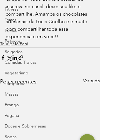
inscreva no canal, deixe seu like e 
Fitness
compartilhe. Amamos os chocolates 
Tortas
artesanais da Lúcia Coelho e é muito 
bom compartilhar toda essa 
Peixes
experiência com você!!
Petiscos
Tour pelo Pará
Salgados
Comidas Típicas
Vegetariano
Ver tudo
Posts recentes
Temperos
Massas
Frango
Vegana
Doces e Sobremesas
Sopas