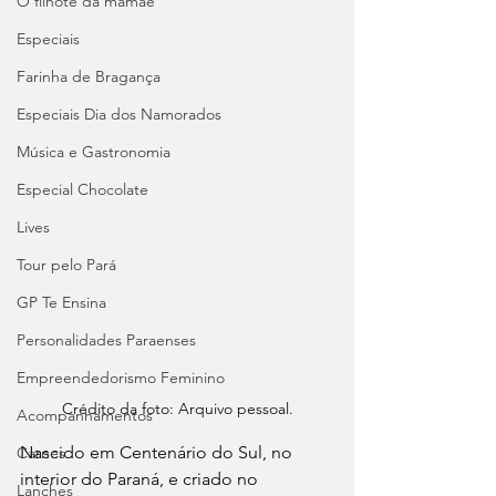
O filhote da mamãe
Especiais
Farinha de Bragança
Especiais Dia dos Namorados
Música e Gastronomia
Especial Chocolate
Lives
Tour pelo Pará
GP Te Ensina
Personalidades Paraenses
Empreendedorismo Feminino
Crédito da foto: Arquivo pessoal.
Acompanhamentos
Nascido em Centenário do Sul, no 
Carnes
interior do Paraná, e criado no 
Lanches