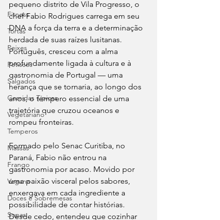
pequeno distrito de Vila Progresso, o 
Fitness
chef Fabio Rodrigues carrega em seu 
DNA a força da terra e a determinação 
Tortas
herdada de suas raízes lusitanas. 
Peixes
Português, cresceu com a alma 
profundamente ligada à cultura e à 
Petiscos
gastronomia de Portugal — uma 
Salgados
herança que se tornaria, ao longo dos 
Comidas Típicas
anos, o tempero essencial de uma 
trajetória que cruzou oceanos e 
Vegetariano
rompeu fronteiras.
Temperos
Formado pelo Senac Curitiba, no 
Massas
Paraná, Fabio não entrou na 
Frango
gastronomia por acaso. Movido por 
uma paixão visceral pelos sabores, 
Vegana
enxergava em cada ingrediente a 
Doces e Sobremesas
possibilidade de contar histórias. 
Sopas
Desde cedo, entendeu que cozinhar 