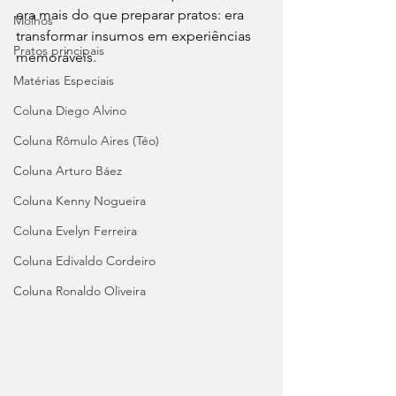
era mais do que preparar pratos: era 
Molhos
transformar insumos em experiências 
Pratos principais
memoráveis.
Matérias Especiais
Coluna Diego Alvino
Coluna Rômulo Aires (Téo)
Coluna Arturo Báez
Coluna Kenny Nogueira
Coluna Evelyn Ferreira
Coluna Edivaldo Cordeiro
Coluna Ronaldo Oliveira