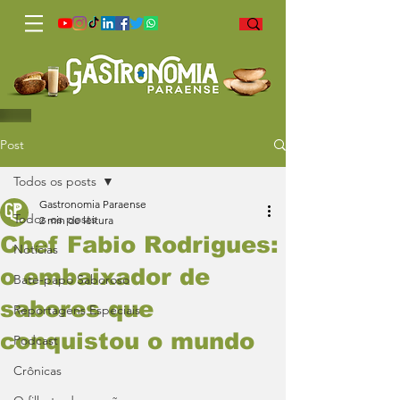
Post
Todos os posts
Gastronomia Paraense
Todos os posts
2 min de leitura
Chef Fabio Rodrigues:
Notícias
o embaixador de
Bate-papo Saboroso
sabores que
Reportagens Especiais
conquistou o mundo
Podcast
Crônicas