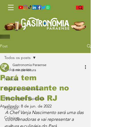
Post
Todos os posts
Gastronomia Paraense
Todos os posts
2 min de leitura
Pará tem
Notícias
representante no
Bate-papo Saboroso
Enchefs do RJ
Reportagens Especiais
Atualizado:
8 de jun. de 2022
Podcast
A Chef Vanja Nascimento será uma das 
Crônicas
coordenadoras e vai representar a 
cultura e culinária do Pará