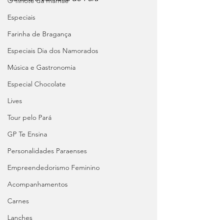
O filhote da mamãe
Especiais
Farinha de Bragança
Especiais Dia dos Namorados
Música e Gastronomia
Especial Chocolate
Lives
Tour pelo Pará
GP Te Ensina
Personalidades Paraenses
Empreendedorismo Feminino
Acompanhamentos
Carnes
Lanches