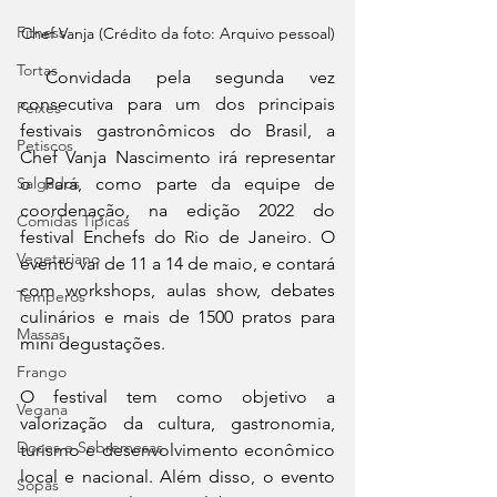
Fitness
Chef Vanja (Crédito da foto: Arquivo pessoal)
Tortas
 Convidada pela segunda vez 
consecutiva para um dos principais 
Peixes
festivais gastronômicos do Brasil, a 
Petiscos
Chef Vanja Nascimento irá representar 
o Pará, como parte da equipe de 
Salgados
coordenação, na edição 2022 do 
Comidas Típicas
festival Enchefs do Rio de Janeiro. O 
Vegetariano
evento vai de 11 a 14 de maio, e contará 
com workshops, aulas show, debates 
Temperos
culinários e mais de 1500 pratos para 
Massas
mini degustações.
Frango
O festival tem como objetivo a 
Vegana
valorização da cultura, gastronomia, 
Doces e Sobremesas
turismo e desenvolvimento econômico 
local e nacional. Além disso, o evento 
Sopas