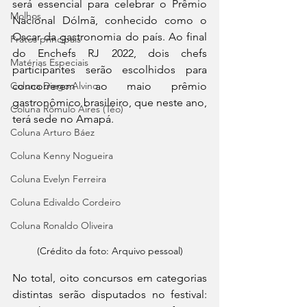
será essencial para celebrar o Prêmio 
Molhos
Nacional Dólmã, conhecido como o 
Oscar da gastronomia do país. Ao final 
Pratos principais
do Enchefs RJ 2022, dois chefs 
Matérias Especiais
participantes serão escolhidos para 
concorrerem ao maio prêmio 
Coluna Diego Alvino
gastronômico brasileiro, que neste ano, 
Coluna Rômulo Aires (Téo)
terá sede no Amapá. 
Coluna Arturo Báez
Coluna Kenny Nogueira
Coluna Evelyn Ferreira
Coluna Edivaldo Cordeiro
Coluna Ronaldo Oliveira
(Crédito da foto: Arquivo pessoal)
No total, oito concursos em categorias 
distintas serão disputados no festival: 