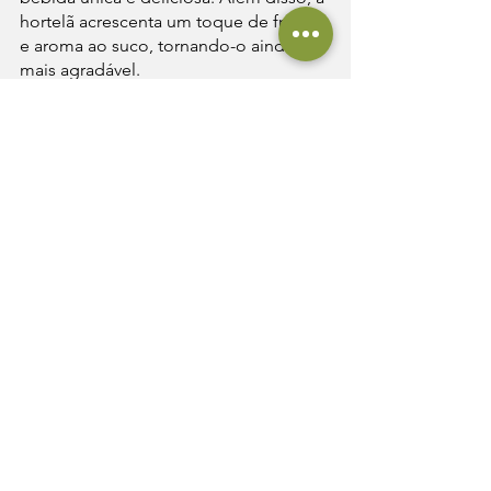
hortelã acrescenta um toque de frescor 
e aroma ao suco, tornando-o ainda 
mais agradável.
O suco de mangabá é uma excelente 
opção para quem busca uma bebida 
rica em nutrientes e antioxidantes. A 
fruta é rica em vitamina C, vitamina A e 
outros nutrientes importantes, que 
ajudam a fortalecer o sistema 
imunológico e promover a saúde em 
geral.
Experimente esta receita de suco de 
mangabá com hortelã e desfrute de 
um sabor único e refrescante enquanto 
se beneficia dos nutrientes e 
antioxidantes que a fruta oferece.
Notícias