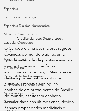
O filhote da mamãe
Especiais
Farinha de Bragança
Especiais Dia dos Namorados
Música e Gastronomia
Crédito da foto: Shutterstock
Especial Chocolate
O Cerrado é uma das maiores regiões 
Lives
savânicas do mundo e abriga uma 
Tour pelo Pará
grande variedade de plantas e animais 
únicos. Entre as muitas frutas 
GP Te Ensina
encontradas na região, o Mangabá se 
Personalidades Paraenses
destaca por seu sabor exótico e 
nutritivo. Embora ainda pouco 
Empreendedorismo Feminino
conhecida em outras partes do Brasil e 
Acompanhamentos
do mundo, a fruta tem ganhado 
Carnes
popularidade nos últimos anos, devido 
às suas propriedades medicinais e 
Lanches