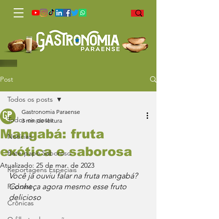
Post
Todos os posts
Gastronomia Paraense
Todos os posts
3 min de leitura
Mangabá: fruta
Notícias
exótica e saborosa
Bate-papo Saboroso
Atualizado:
25 de mar. de 2023
Reportagens Especiais
Você já ouviu falar na fruta mangabá? 
Podcast
Conheça agora mesmo esse fruto 
delicioso
Crônicas