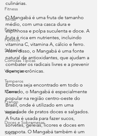
culinárias.
Fitness
O Mangabá é uma fruta de tamanho 
Tortas
médio, com uma casca dura e 
Peixes
espinhosa e polpa suculenta e doce. A 
fruta é rica em nutrientes, incluindo 
Petiscos
vitamina C, vitamina A, cálcio e ferro. 
Salgados
Além disso, o Mangabá é uma fonte 
natural de antioxidantes, que ajudam a 
Comidas Típicas
combater os radicais livres e a prevenir 
Vegetariano
doenças crônicas.
Temperos
Embora seja encontrado em todo o 
Massas
Cerrado, o Mangabá é especialmente 
popular na região centro-oeste do 
Frango
Brasil, onde é utilizado em uma 
variedade de pratos doces e salgados. 
Vegana
A fruta é usada para fazer sucos, 
Doces e Sobremesas
sorvetes, geleias, licores e doces em 
compota. O Mangabá também é um 
Sopas