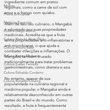
ingrediente comum em pratos 
Molhos
regionais, como a carne de sol com 
arroz e o frango com quiabo.
Pratos principais
Matérias Especiais
Além de seu uso culinário, o Mangabá 
é valorizado por suas propriedades 
Coluna Diego Alvino
medicinais. Acredita-se que a fruta 
Coluna Rômulo Aires (Téo)
tenha propriedades anti-inflamatórias e 
anti-microbianas, o que ajuda a 
Coluna Arturo Báez
combater infecções e inflamações. O 
Coluna Kenny Nogueira
Mangabá também é usado 
tradicionalmente para tratar problemas 
Coluna Evelyn Ferreira
gastrointestinais, como diarreia e azia.
Coluna Edivaldo Cordeiro
No entanto, apesar de sua 
Coluna Ronaldo Oliveira
popularidade na culinária regional e 
medicina popular, o Mangabá ainda é 
relativamente desconhecido em outras 
partes do Brasil e do mundo. Como 
resultado, a fruta é frequentemente 