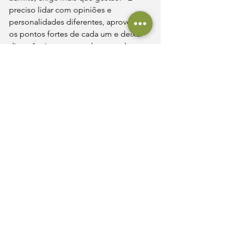
preciso lidar com opiniões e 
personalidades diferentes, aproveitar 
os pontos fortes de cada um e deixar 
divergências no passado para o barco 
seguir na mesma direção.” Para o 
futuro, ele mira não só a expansão, 
mas também a conquista de 
consumidores mais jovens, garantindo 
que a história da Primorosa continue a 
ser contada por novas gerações.
Com orgulho, Humberto deixa uma 
mensagem aos clientes: “Somos uma 
empresa pequena, mas com duas 
marcas grandes e uma história gigante. 
Experimente nossa manteiga e 
compare. Setenta anos de jornada e 
um produto único não acontecem por 