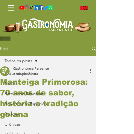
Post
Todos os posts
Gastronomia Paraense
Todos os posts
3 min de leitura
Manteiga Primorosa:
Notícias
70 anos de sabor,
Bate-papo Saboroso
história e tradição
Reportagens Especiais
goiana
Podcast
Crônicas