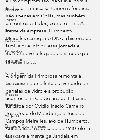
e um compromisso inabalável com a 
tradição, a marca se tornou referência 
Fitness
não apenas em Goiás, mas também 
Tortas
em outros estados, como o Pará. À 
Peixes
frente da empresa, Humberto 
Meirelles carrega no DNA a história da 
Petiscos
família que iniciou essa jornada e 
Salgados
mantém vivo o legado construído por 
seu avô.
Comidas Típicas
Vegetariano
A origem da Primorosa remonta à 
época em que o leite era vendido em 
Temperos
garrafas de vidro e a produção 
Massas
acontecia na Cia Goiana de Laticínios, 
Frango
fundada por Ovídio Inácio Carneiro, 
José João de Mendonça e José de 
Vegana
Campos Meirelles, avô de Humberto. 
Doces e Sobremesas
Antes disso, na década de 1940, ele já 
fabricava a manteiga Jandaia em 
Sopas