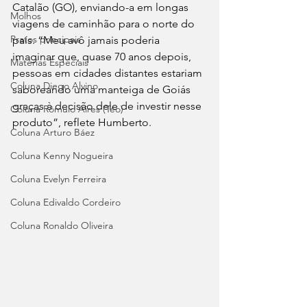
Catalão (GO), enviando-a em longas 
Molhos
viagens de caminhão para o norte do 
Pratos principais
país. “Meu avô jamais poderia 
imaginar que, quase 70 anos depois, 
Matérias Especiais
pessoas em cidades distantes estariam 
Coluna Diego Alvino
saboreando uma manteiga de Goiás 
graças à decisão dele de investir nesse 
Coluna Rômulo Aires (Téo)
produto”, reflete Humberto.
Coluna Arturo Báez
Coluna Kenny Nogueira
Coluna Evelyn Ferreira
Coluna Edivaldo Cordeiro
Coluna Ronaldo Oliveira