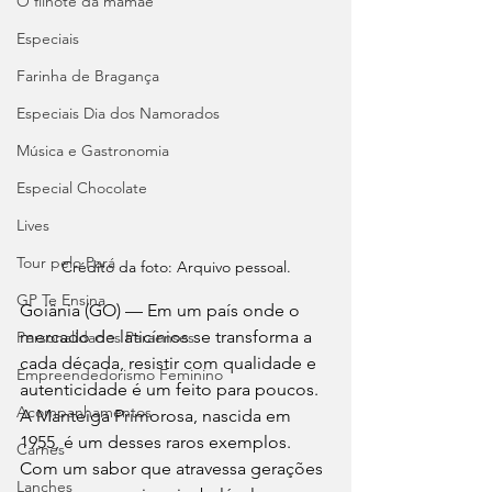
O filhote da mamãe
Especiais
Farinha de Bragança
Especiais Dia dos Namorados
Música e Gastronomia
Especial Chocolate
Lives
Tour pelo Pará
Crédito da foto: Arquivo pessoal.
GP Te Ensina
Goiânia (GO) — Em um país onde o 
mercado de laticínios se transforma a 
Personalidades Paraenses
cada década, resistir com qualidade e 
Empreendedorismo Feminino
autenticidade é um feito para poucos. 
Acompanhamentos
A Manteiga Primorosa, nascida em 
1955, é um desses raros exemplos. 
Carnes
Com um sabor que atravessa gerações 
Lanches