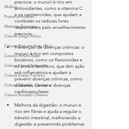
precoce: o muruci é rico em 
Molhos
antioxidantes, como a vitamina C 
e os carotenoides, que ajudam a 
Pratos principais
combater os radicais livres 
Matérias Especiais
responsáveis pelo envelhecimento 
precoce;
Coluna Diego Alvino
Coluna Rômulo Aires (Téo)
Prevenção de doenças crônicas: o 
muruci é rico em compostos 
Coluna Arturo Báez
bioativos, como os flavonoides e 
Coluna Kenny Nogueira
os ácidos fenólicos, que têm ação 
anti-inflamatória e ajudam a 
Coluna Evelyn Ferreira
prevenir doenças crônicas, como 
diabetes, câncer e doenças 
Coluna Edivaldo Cordeiro
cardiovasculares;
Coluna Ronaldo Oliveira
Melhora da digestão: o muruci é 
rico em fibras e ajuda a regular o 
trânsito intestinal, melhorando a 
digestão e prevenindo problemas 