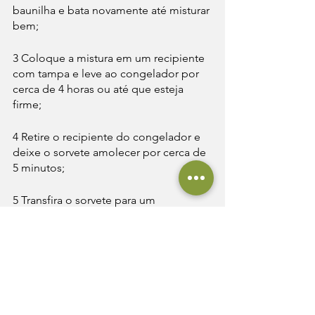
baunilha e bata novamente até misturar 
bem;
3 Coloque a mistura em um recipiente 
com tampa e leve ao congelador por 
cerca de 4 horas ou até que esteja 
firme;
4 Retire o recipiente do congelador e 
deixe o sorvete amolecer por cerca de 
5 minutos;
5 Transfira o sorvete para um 
processador ou batedeira e bata por 
alguns minutos, até que fique cremoso 
e aerado;
6 Coloque o sorvete em um recipiente 
com tampa e leve ao congelador 
novamente por cerca de 1 hora ou até 