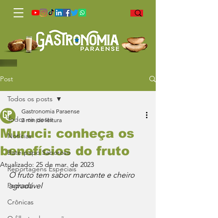
Post
Todos os posts
Gastronomia Paraense
Todos os posts
2 min de leitura
Muruci: conheça os
Notícias
benefícios do fruto
Bate-papo Saboroso
Atualizado:
25 de mar. de 2023
Reportagens Especiais
O fruto tem sabor marcante e cheiro 
Podcast
agradável
Crônicas