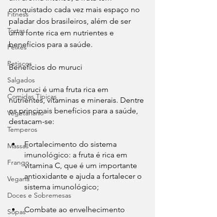
conquistado cada vez mais espaço no 
Fitness
paladar dos brasileiros, além de ser 
Tortas
uma fonte rica em nutrientes e 
benefícios para a saúde.
Peixes
Petiscos
Benefícios do muruci
Salgados
O muruci é uma fruta rica em 
Comidas Típicas
nutrientes, vitaminas e minerais. Dentre 
os principais benefícios para a saúde, 
Vegetariano
destacam-se:
Temperos
Fortalecimento do sistema 
Massas
imunológico: a fruta é rica em 
Frango
vitamina C, que é um importante 
antioxidante e ajuda a fortalecer o 
Vegana
sistema imunológico;
Doces e Sobremesas
Combate ao envelhecimento 
Sopas