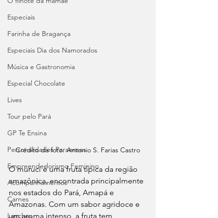
O filhote da mamãe
Especiais
Farinha de Bragança
Especiais Dia dos Namorados
Música e Gastronomia
Especial Chocolate
Lives
Tour pelo Pará
GP Te Ensina
Personalidades Paraenses
Crédito da foto: Antonio S. Farias Castro
Empreendedorismo Feminino
O muruci é uma fruta típica da região 
amazônica, encontrada principalmente 
Acompanhamentos
nos estados do Pará, Amapá e 
Carnes
Amazonas. Com um sabor agridoce e 
um aroma intenso, a fruta tem 
Lanches