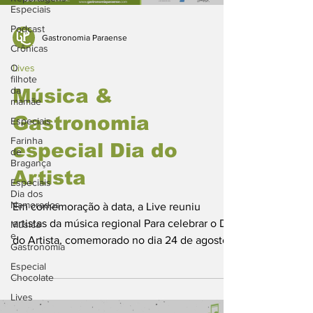
Especiais
Podcast
Gastronomia Paraense
Crônicas
O
Lives
filhote
da
Música &
mamãe
Gastronomia
Especiais
Farinha
especial Dia do
de
Bragança
Artista
Especiais
Dia dos
Namorados
Em comemoração à data, a Live reuniu
artistas da música regional Para celebrar o Dia
Música
e
do Artista, comemorado no dia 24 de agosto,
Gastronomia
e marcar...
Especial
Chocolate
Lives