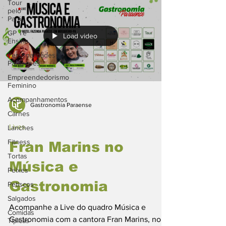
Tour
pelo
Pará
GP Te
Load video
Ensina
Personalidades
Paraenses
Empreendedorismo
Feminino
Acompanhamentos
Gastronomia Paraense
Carnes
Lives
Lanches
Fitness
Fran Marins no
Tortas
Música e
Peixes
Gastronomia
Petiscos
Salgados
Acompanhe a Live do quadro Música e
Comidas
Gastronomia com a cantora Fran Marins, no
Típicas