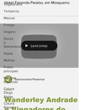
Hotel Fazenda Paraíso, em Mosqueiro.
Vegetariano
Temperos
Massas
Frango
Vegana
Doces
e
Load video
Sobremesas
Sopas
Molhos
Pratos
principais
Matérias
Gastronomia Paraense
Especiais
Coluna
Lives
Diego
Alvino
Wanderley Andrade
Coluna
Rômulo
e Vingadores do