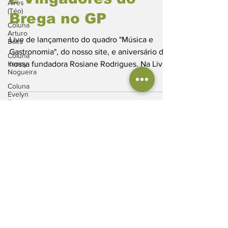
Aires
(Téo)
Brega no GP
Coluna
Arturo
Live de lançamento do quadro "Música e
Báez
Gastronomia", do nosso site, e aniversário da
Coluna
Kenny
nossa fundadora Rosiane Rodrigues. Na Live
Nogueira
tivemos...
Coluna
Evelyn
Ferreira
Coluna
Edivaldo
Cordeiro
Coluna
Load video
Ronaldo
Oliveira
Gastronomia Paraense