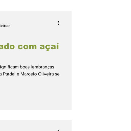
leitura
Lives
ado com açaí
rismo Feminino
 significam boas lembranças
 Pardal e Marcelo Oliveira se
Petiscos
ango
Vegana