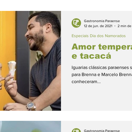
 mamãe
Especiais
Farinha de Bragança
Gastronomia Paraense
12 de jun. de 2021
2 min de 
Especiais Dia dos Namorados
os
Música e Gastronomia
Especial Chocolate
Amor temper
e tacacá
nsina
Personalidades Paraenses
Empreendedo
Iguarias clássicas paraenses
para Brenna e Marcelo Brenna
conheceram...
rnes
Lanches
Fitness
Tortas
Peixes
cas
Vegetariano
Temperos
Massas
Fr
Gastronomia Paraense