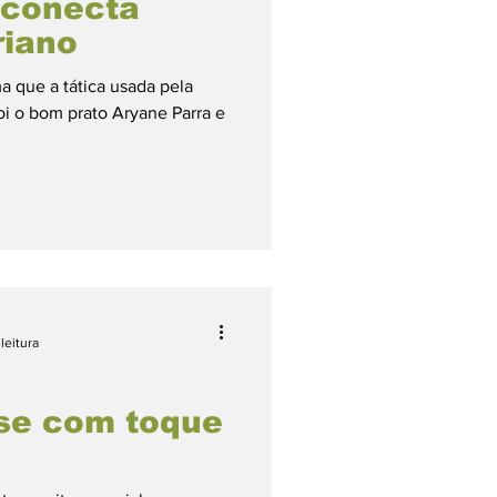
 conecta
riano
 que a tática usada pela
oi o bom prato Aryane Parra e
leitura
se com toque