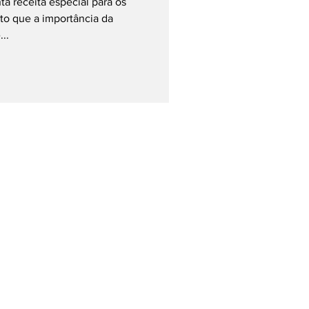
ta receita especial para os
to que a importância da
..
Página Inicial
Colunistas
Notícias
Sobre
Contato