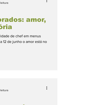
leitura
rados: amor,
ória
tividade de chef em menus
ia 12 de junho o amor está no
leitura