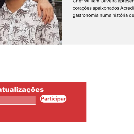
Chef William Oliveira apresen
corações apaixonados Acredi
gastronomia numa história de.
atualizações
Participar