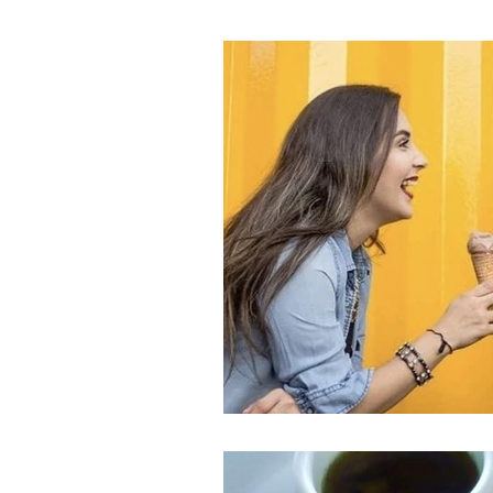
Crônicas
O filhote da
Especiais Dia dos Namorad
Tour pelo Pará
GP Te E
Acompanhamentos
Ca
Salgados
Comidas Típi