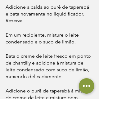
Adicione a calda ao purê de taperebá 
e bata novamente no liquidificador. 
Reserve.
Em um recipiente, misture o leite 
condensado e o suco de limão.
Bata o creme de leite fresco em ponto 
de chantilly e adicione à mistura de 
leite condensado com suco de limão, 
mexendo delicadamente.
Adicione o purê de taperebá à mistura 
de creme de leite e misture bem.
Coloque a mistura em um recipiente 
com tampa e leve ao congelador por 
pelo menos 4 horas, ou até que fique 
firme.