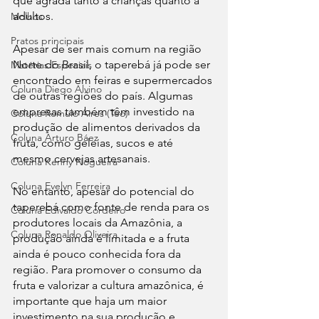
que agrada tanto a crianças quanto a 
adultos.
Molhos
Pratos principais
Apesar de ser mais comum na região 
Norte do Brasil, o taperebá já pode ser 
Matérias Especiais
encontrado em feiras e supermercados 
Coluna Diego Alvino
de outras regiões do país. Algumas 
empresas também têm investido na 
Coluna Rômulo Aires (Téo)
produção de alimentos derivados da 
Coluna Arturo Báez
fruta, como geleias, sucos e até 
mesmo cervejas artesanais.
Coluna Kenny Nogueira
Coluna Evelyn Ferreira
No entanto, apesar do potencial do 
taperebá como fonte de renda para os 
Coluna Edivaldo Cordeiro
produtores locais da Amazônia, a 
Coluna Ronaldo Oliveira
produção ainda é limitada e a fruta 
ainda é pouco conhecida fora da 
região. Para promover o consumo da 
fruta e valorizar a cultura amazônica, é 
importante que haja um maior 
investimento na sua produção e 