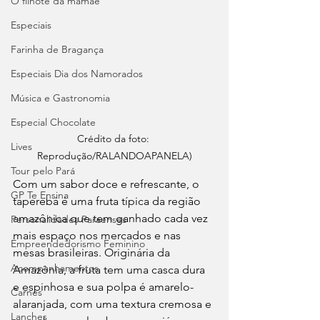
O filhote da mamãe
Especiais
Farinha de Bragança
Especiais Dia dos Namorados
Música e Gastronomia
Especial Chocolate
Crédito da foto: 
Lives
Reprodução/RALANDOAPANELA)
Tour pelo Pará
Com um sabor doce e refrescante, o 
GP Te Ensina
taperebá é uma fruta típica da região 
amazônica que tem ganhado cada vez 
Personalidades Paraenses
mais espaço nos mercados e nas 
Empreendedorismo Feminino
mesas brasileiras. Originária da 
Acompanhamentos
Amazônia, a fruta tem uma casca dura 
e espinhosa e sua polpa é amarelo-
Carnes
alaranjada, com uma textura cremosa e 
Lanches