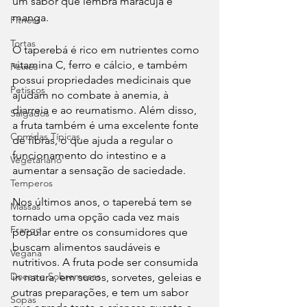
um sabor que lembra maracujá e 
manga.
Fitness
Tortas
O taperebá é rico em nutrientes como 
vitamina C, ferro e cálcio, e também 
Peixes
possui propriedades medicinais que 
Petiscos
ajudam no combate à anemia, à 
diarreia e ao reumatismo. Além disso, 
Salgados
a fruta também é uma excelente fonte 
Comidas Típicas
de fibras, o que ajuda a regular o 
funcionamento do intestino e a 
Vegetariano
aumentar a sensação de saciedade.
Temperos
Nos últimos anos, o taperebá tem se 
Massas
tornado uma opção cada vez mais 
Frango
popular entre os consumidores que 
buscam alimentos saudáveis e 
Vegana
nutritivos. A fruta pode ser consumida 
Doces e Sobremesas
in natura, em sucos, sorvetes, geleias e 
outras preparações, e tem um sabor 
Sopas