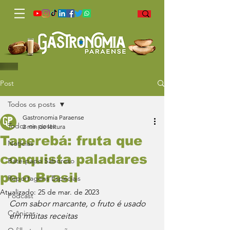
Post
Todos os posts
Gastronomia Paraense
Todos os posts
2 min de leitura
Taperebá: fruta que
Notícias
conquista paladares
Bate-papo Saboroso
pelo Brasil
Reportagens Especiais
Atualizado:
25 de mar. de 2023
Podcast
Com sabor marcante, o fruto é usado 
Crônicas
em muitas receitas