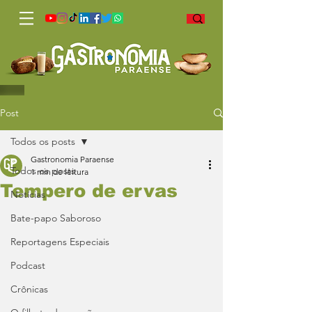
Post
Todos os posts
Gastronomia Paraense
Todos os posts
1 min de leitura
Tempero de ervas
Notícias
Bate-papo Saboroso
Reportagens Especiais
Podcast
Crônicas