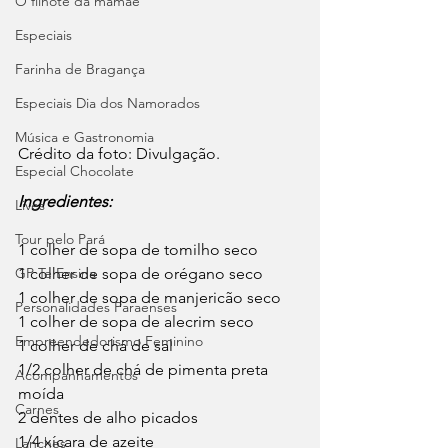
O filhote da mamãe
Especiais
Farinha de Bragança
Especiais Dia dos Namorados
Música e Gastronomia
Crédito da foto: Divulgação. 
Especial Chocolate
Ingredientes:
Lives
Tour pelo Pará
1 colher de sopa de tomilho seco
GP Te Ensina
1 colher de sopa de orégano seco
1 colher de sopa de manjericão seco
Personalidades Paraenses
1 colher de sopa de alecrim seco
Empreendedorismo Feminino
1 colher de chá de sal
1/2 colher de chá de pimenta preta 
Acompanhamentos
moída
Carnes
2 dentes de alho picados
1/4 xícara de azeite
Lanches