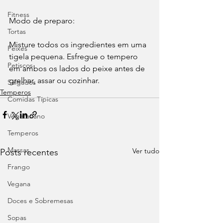
Fitness
Modo de preparo:
Tortas
Misture todos os ingredientes em uma 
Peixes
tigela pequena. Esfregue o tempero 
Petiscos
em ambos os lados do peixe antes de 
grelhar, assar ou cozinhar.
Salgados
Temperos
Comidas Típicas
Vegetariano
Temperos
Massas
Ver tudo
Posts recentes
Frango
Vegana
Doces e Sobremesas
Sopas