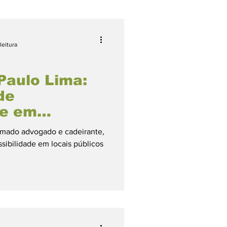
leitura
Lives
Paulo Lima:
de
de em
rismo Feminino
omado advogado e cadeirante,
sibilidade em locais públicos
Petiscos
ango
Vegana