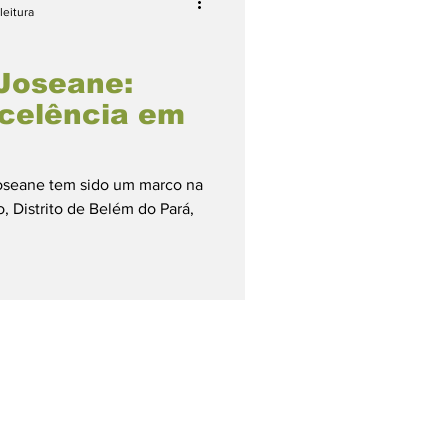
leitura
Joseane:
xcelência em
oseane tem sido um marco na
 Distrito de Belém do Pará,
Página Inicial