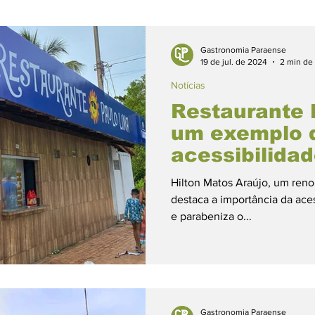
 mamãe
Especiais
Farinha de Bragança
Gastronomia Paraense
19 de jul. de 2024
2 min de 
Notícias
os
Música e Gastronomia
Especial Chocolate
Restaurante 
um exemplo 
acessibilida
nsina
Personalidades Paraenses
Empreendedo
Mosqueiro
Hilton Matos Araújo, um ren
destaca a importância da aces
rnes
Lanches
Fitness
Tortas
Peixes
e parabeniza o...
cas
Vegetariano
Temperos
Massas
Fr
Gastronomia Paraense