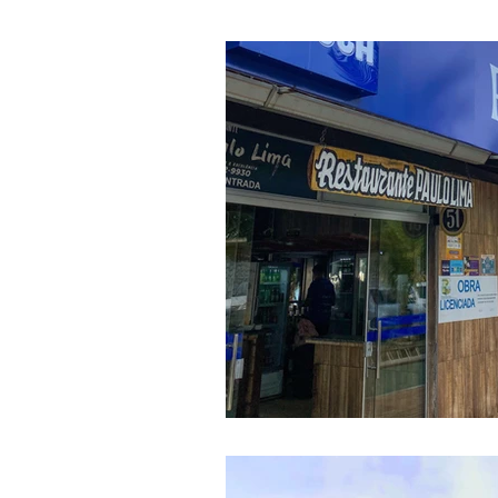
Crônicas
O filhote da
Especiais Dia dos Namorad
Tour pelo Pará
GP Te E
Acompanhamentos
Ca
Salgados
Comidas Típi