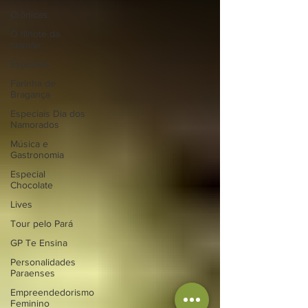
Crônicas
O filhote da
mamãe
Especiais
Farinha de
Bragança
Especiais Dia dos
Namorados
Música e
Gastronomia
Especial
Chocolate
Lives
Tour pelo Pará
GP Te Ensina
Personalidades
Paraenses
Empreendedorismo
Feminino