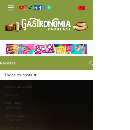
Receitas
Todos os posts
Todos os posts
Notícias
Bate-papo
Saboroso
Reportagens
Especiais
Podcast