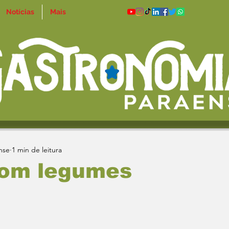
Notícias
Mais
nse
1 min de leitura
com legumes