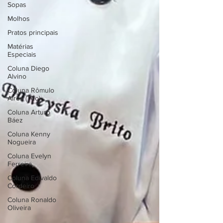
Sopas
Molhos
Pratos principais
Matérias
Especiais
Coluna Diego
Alvino
Coluna Rômulo
Aires (Téo)
Coluna Arturo
Báez
Coluna Kenny
Nogueira
Coluna Evelyn
Ferreira
Coluna Edivaldo
Cordeiro
Coluna Ronaldo
Oliveira