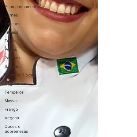
Acompanhamentos
Carnes
Lanches
Fitness
Tortas
Peixes
Petiscos
Salgados
Comidas Típicas
Vegetariano
Temperos
Massas
Frango
Vegana
Doces e
Sobremesas