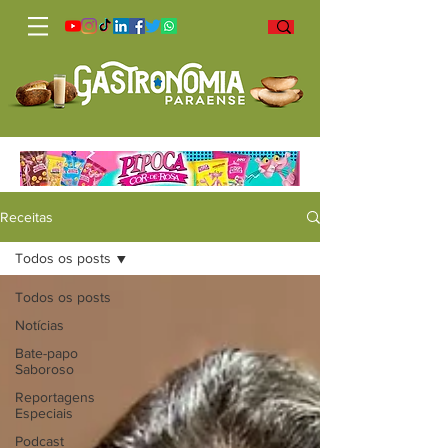
Receitas
Todos os posts
Todos os posts
Notícias
Bate-papo
Saboroso
Reportagens
Especiais
Podcast