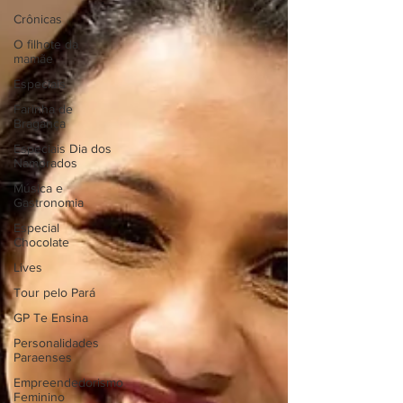
Crônicas
O filhote da
mamãe
Especiais
Farinha de
Bragança
Especiais Dia dos
Namorados
Música e
Gastronomia
Especial
Chocolate
Lives
Tour pelo Pará
GP Te Ensina
Personalidades
Paraenses
Empreendedorismo
Feminino