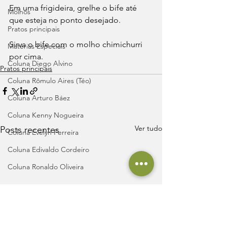
Em uma frigideira, grelhe o bife até 
Molhos
que esteja no ponto desejado.
Pratos principais
Sirva o bife com o molho chimichurri 
Matérias Especiais
por cima.
Coluna Diego Alvino
Pratos principais
Coluna Rômulo Aires (Téo)
Coluna Arturo Báez
Coluna Kenny Nogueira
Ver tudo
Posts recentes
Coluna Evelyn Ferreira
Coluna Edivaldo Cordeiro
Coluna Ronaldo Oliveira