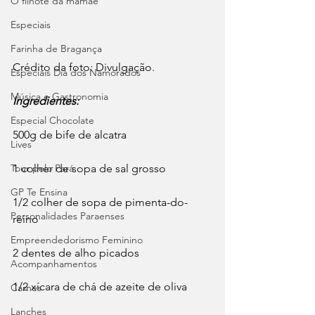
O filhote da mamãe
Especiais
Farinha de Bragança
Crédito da foto: Divulgação.
Especiais Dia dos Namorados
Música e Gastronomia
Ingredientes:
Especial Chocolate
500g de bife de alcatra
Lives
1 colher de sopa de sal grosso
Tour pelo Pará
GP Te Ensina
1/2 colher de sopa de pimenta-do-
Personalidades Paraenses
reino
Empreendedorismo Feminino
2 dentes de alho picados
Acompanhamentos
1/2 xícara de chá de azeite de oliva
Carnes
Lanches