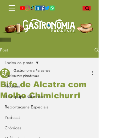
Post
Todos os posts
Gastronomia Paraense
Todos os posts
1 min de leitura
Bife de Alcatra com
Notícias
Molho Chimichurri
Bate-papo Saboroso
Reportagens Especiais
Podcast
Crônicas