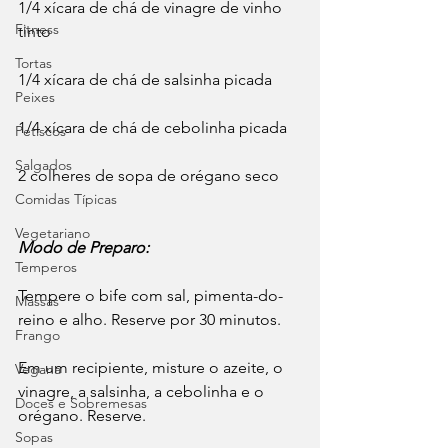
1/4 xícara de chá de vinagre de vinho 
Fitness
tinto
Tortas
1/4 xícara de chá de salsinha picada
Peixes
1/4 xícara de chá de cebolinha picada
Petiscos
Salgados
2 colheres de sopa de orégano seco
Comidas Típicas
Vegetariano
Modo de Preparo:
Temperos
Tempere o bife com sal, pimenta-do-
Massas
reino e alho. Reserve por 30 minutos.
Frango
Em um recipiente, misture o azeite, o 
Vegana
vinagre, a salsinha, a cebolinha e o 
Doces e Sobremesas
orégano. Reserve.
Sopas