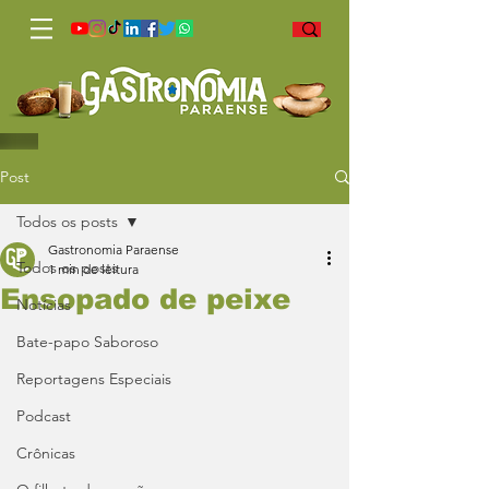
Post
Todos os posts
Gastronomia Paraense
Todos os posts
1 min de leitura
Ensopado de peixe
Notícias
Bate-papo Saboroso
Reportagens Especiais
Podcast
Crônicas