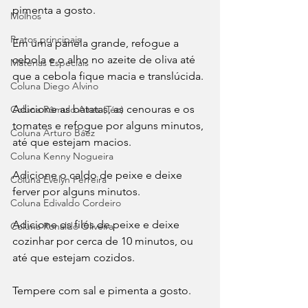
pimenta a gosto.
Molhos
Pratos principais
Em uma panela grande, refogue a 
cebola e o alho no azeite de oliva até 
Matérias Especiais
que a cebola fique macia e translúcida.
Coluna Diego Alvino
Adicione as batatas, as cenouras e os 
Coluna Rômulo Aires (Téo)
tomates e refogue por alguns minutos, 
Coluna Arturo Báez
até que estejam macios.
Coluna Kenny Nogueira
Adicione o caldo de peixe e deixe 
Coluna Evelyn Ferreira
ferver por alguns minutos.
Coluna Edivaldo Cordeiro
Adicione os filés de peixe e deixe 
Coluna Ronaldo Oliveira
cozinhar por cerca de 10 minutos, ou 
até que estejam cozidos.
Tempere com sal e pimenta a gosto.