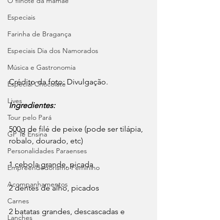
O filhote da mamãe
Especiais
Farinha de Bragança
Especiais Dia dos Namorados
Música e Gastronomia
Crédito da foto: Divulgação.
Especial Chocolate
Lives
Ingredientes:
Tour pelo Pará
500g de filé de peixe (pode ser tilápia, 
GP Te Ensina
robalo, dourado, etc)
Personalidades Paraenses
1 cebola grande, picada
Empreendedorismo Feminino
Acompanhamentos
2 dentes de alho, picados
Carnes
2 batatas grandes, descascadas e 
Lanches