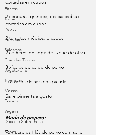
cortadas em cubos
Fitness
2 cenouras grandes, descascadas e 
Tortas
cortadas em cubos
Peixes
2 tomates médios, picados
Petiscos
Salgados
2 colheres de sopa de azeite de oliva
Comidas Típicas
3 xícaras de caldo de peixe
Vegetariano
Temperos
1/2 xícara de salsinha picada
Massas
Sal e pimenta a gosto
Frango
Vegana
Modo de preparo:
Doces e Sobremesas
Sopas
Tempere os filés de peixe com sal e 