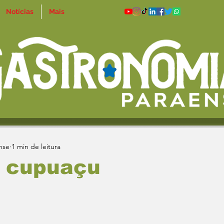
Notícias
Mais
nse
1 min de leitura
e cupuaçu