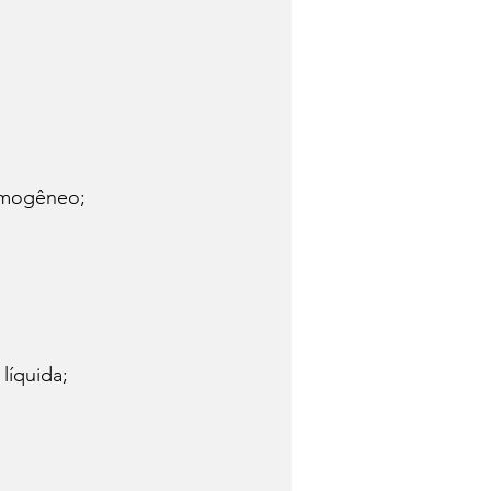
homogêneo;
líquida;