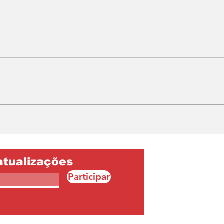
Arroz com Tucupi
Cos
Tuc
atualizações
Participar