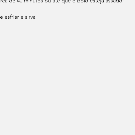
rca de 40 minutos ou até que o bolo esteja assado;
 esfriar e sirva