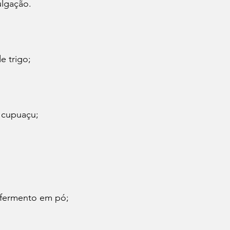
ulgação.
e trigo;
e cupuaçu;
 fermento em pó;
.