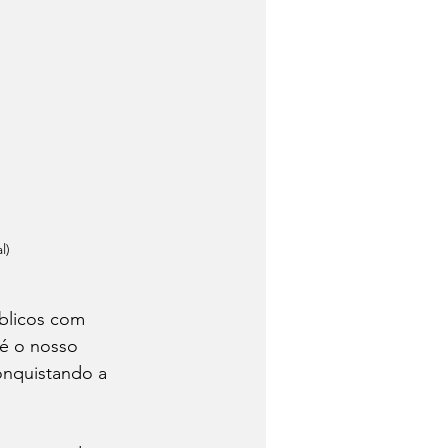
l)
úblicos com 
é o nosso 
onquistando a 