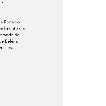
 e 
 e Ronaldo 
endimento em 
 grande de 
de Belém, 
 meses.