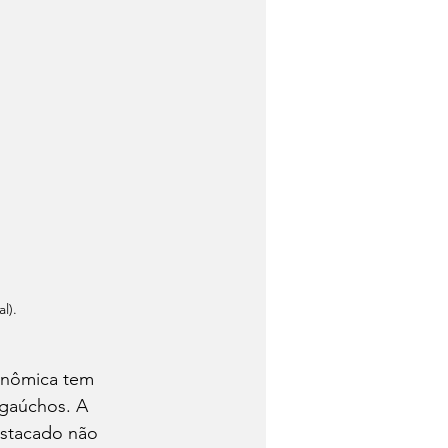
l).
onômica tem 
 gaúchos. A 
estacado não 