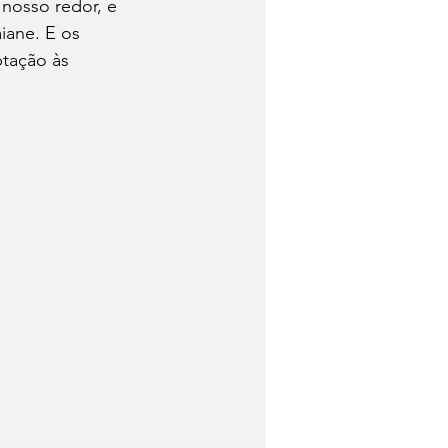
nosso redor, e 
iane. E os 
tação às 