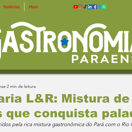
Notícias
Mais
nse
2 min de leitura
ria L&R: Mistura de
 que conquista pala
idos pela rica mistura gastronômica do Pará com o Rio