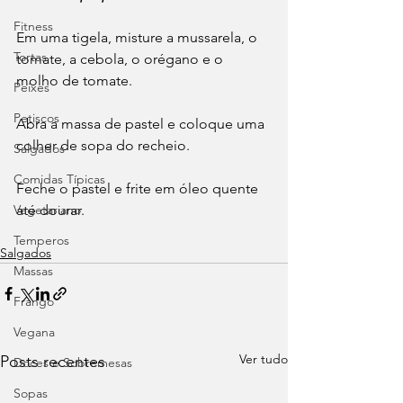
Fitness
Em uma tigela, misture a mussarela, o 
Tortas
tomate, a cebola, o orégano e o 
molho de tomate.
Peixes
Petiscos
Abra a massa de pastel e coloque uma 
colher de sopa do recheio.
Salgados
Comidas Típicas
Feche o pastel e frite em óleo quente 
Vegetariano
até dourar.
Temperos
Salgados
Massas
Frango
Vegana
Ver tudo
Posts recentes
Doces e Sobremesas
Sopas