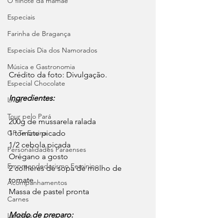
O filhote da mamãe
Especiais
Farinha de Bragança
Especiais Dia dos Namorados
Música e Gastronomia
Crédito da foto: Divulgação. 
Especial Chocolate
Ingredientes:
Lives
Tour pelo Pará
200g de mussarela ralada
GP Te Ensina
1 tomate picado
1/2 cebola picada
Personalidades Paraenses
Orégano a gosto
Empreendedorismo Feminino
2 colheres de sopa de molho de 
tomate
Acompanhamentos
Massa de pastel pronta
Carnes
Modo de preparo:
Lanches