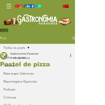
Post
Todos os posts
Gastronomia Paraense
Todos os posts
1 min de leitura
Pastel de pizza
Notícias
Bate-papo Saboroso
Reportagens Especiais
Podcast
Crônicas