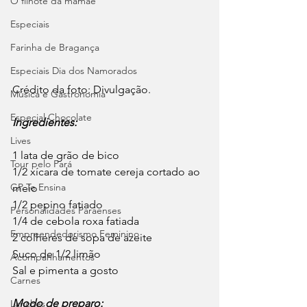
O filhote da mamãe
Especiais
Farinha de Bragança
Especiais Dia dos Namorados
Crédito da foto: Divulgação. 
Música e Gastronomia
Especial Chocolate
Ingredientes:
Lives
1 lata de grão de bico
Tour pelo Pará
1/2 xícara de tomate cereja cortado ao 
GP Te Ensina
meio
1/2 pepino fatiado
Personalidades Paraenses
1/4 de cebola roxa fatiada
Empreendedorismo Feminino
2 colheres de sopa de azeite
Suco de 1/2 limão
Acompanhamentos
Sal e pimenta a gosto
Carnes
Modo de preparo:
Lanches