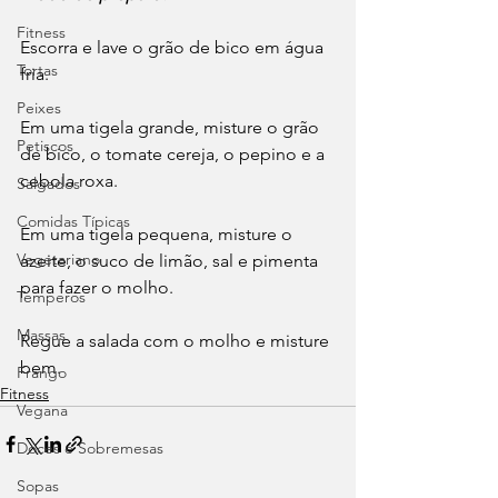
Fitness
Escorra e lave o grão de bico em água 
Tortas
fria.
Peixes
Em uma tigela grande, misture o grão 
Petiscos
de bico, o tomate cereja, o pepino e a 
cebola roxa.
Salgados
Comidas Típicas
Em uma tigela pequena, misture o 
Vegetariano
azeite, o suco de limão, sal e pimenta 
para fazer o molho.
Temperos
Massas
Regue a salada com o molho e misture 
bem.
Frango
Fitness
Vegana
Doces e Sobremesas
Sopas