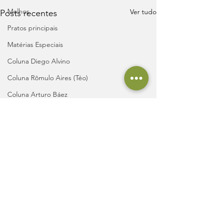
Molhos
Ver tudo
Posts recentes
Pratos principais
Matérias Especiais
Coluna Diego Alvino
Coluna Rômulo Aires (Téo)
Coluna Arturo Báez
Coluna Kenny Nogueira
Coluna Evelyn Ferreira
Coluna Edivaldo Cordeiro
Coluna Ronaldo Oliveira
Comentários