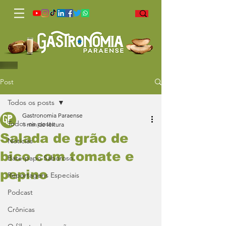
Post
Todos os posts
Gastronomia Paraense
Todos os posts
1 min de leitura
Salada de grão de
Notícias
bico com tomate e
Bate-papo Saboroso
pepino
Reportagens Especiais
Podcast
Crônicas