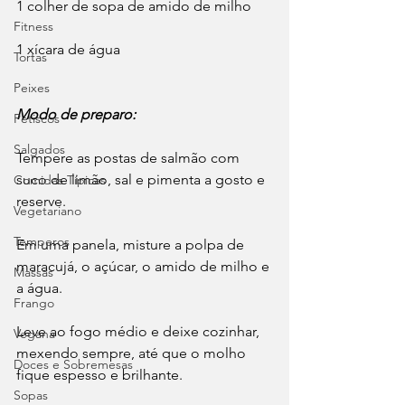
1 colher de sopa de amido de milho
Fitness
1 xícara de água
Tortas
Peixes
Modo de preparo:
Petiscos
Salgados
Tempere as postas de salmão com 
suco de limão, sal e pimenta a gosto e 
Comidas Típicas
reserve.
Vegetariano
Temperos
Em uma panela, misture a polpa de 
maracujá, o açúcar, o amido de milho e 
Massas
a água.
Frango
Leve ao fogo médio e deixe cozinhar, 
Vegana
mexendo sempre, até que o molho 
Doces e Sobremesas
fique espesso e brilhante.
Sopas