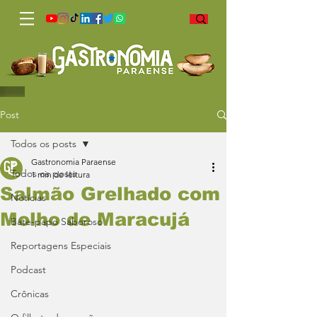
Post
Todos os posts
Gastronomia Paraense
Todos os posts
1 min de leitura
Salmão Grelhado com
Notícias
Molho de Maracujá
Bate-papo Saboroso
Reportagens Especiais
Podcast
Crônicas