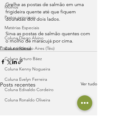
Grelhe as postas de salmão em uma 
Molhos
frigideira quente até que fiquem 
Pratos principais
douradas dos dois lados.
Matérias Especiais
Sirva as postas de salmão quentes com 
Coluna Diego Alvino
o molho de maracujá por cima.
Pratos principais
Coluna Rômulo Aires (Téo)
Coluna Arturo Báez
Coluna Kenny Nogueira
Coluna Evelyn Ferreira
Ver tudo
Posts recentes
Coluna Edivaldo Cordeiro
Coluna Ronaldo Oliveira