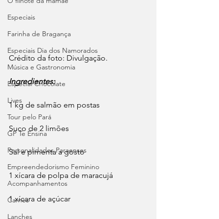
O filhote da mamãe
Especiais
Farinha de Bragança
Especiais Dia dos Namorados
Crédito da foto: Divulgação. 
Música e Gastronomia
Ingredientes:
Especial Chocolate
Lives
1 kg de salmão em postas
Tour pelo Pará
Suco de 2 limões
GP Te Ensina
Personalidades Paraenses
Sal e pimenta a gosto
Empreendedorismo Feminino
1 xícara de polpa de maracujá
Acompanhamentos
1 xícara de açúcar
Carnes
Lanches