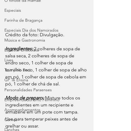
O filhote da mamãe
Especiais
Farinha de Bragança
Especiais Dia dos Namorados
Crédito da foto: Divulgação. 
Música e Gastronomia
Ingredientes:
 2 colheres de sopa de 
Especial Chocolate
salsa seca, 2 colheres de sopa de 
Lives
endro seco, 1 colher de sopa de 
tomilho seco, 1 colher de sopa de alho 
Tour pelo Pará
em pó, 1 colher de sopa de cebola em 
GP Te Ensina
pó, 1 colher de chá de sal.
Personalidades Paraenses
Modo de preparo: 
Misture todos os 
Empreendedorismo Feminino
ingredientes em um recipiente e 
Acompanhamentos
armazene em um pote com tampa. 
Use para temperar peixes antes de 
Carnes
grelhar ou assar.
Lanches