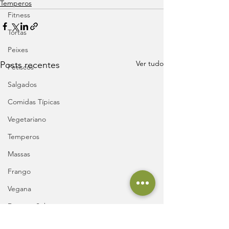
Temperos
Fitness
Tortas
Peixes
Ver tudo
Posts recentes
Petiscos
Salgados
Comidas Típicas
Vegetariano
Temperos
Massas
Frango
Vegana
Doces e Sobremesas
Sopas