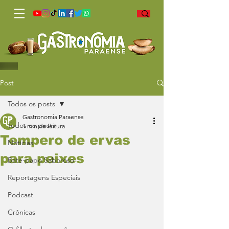
Post
Todos os posts
Gastronomia Paraense
Todos os posts
1 min de leitura
Tempero de ervas
Notícias
para peixes
Bate-papo Saboroso
Reportagens Especiais
Podcast
Crônicas