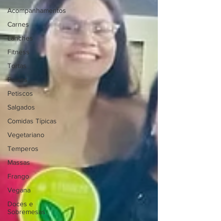
Acompanhamentos
Carnes
Lanches
Fitness
Tortas
Peixes
Petiscos
Salgados
Comidas Típicas
Vegetariano
Temperos
Massas
Frango
Vegana
Doces e
Sobremesas