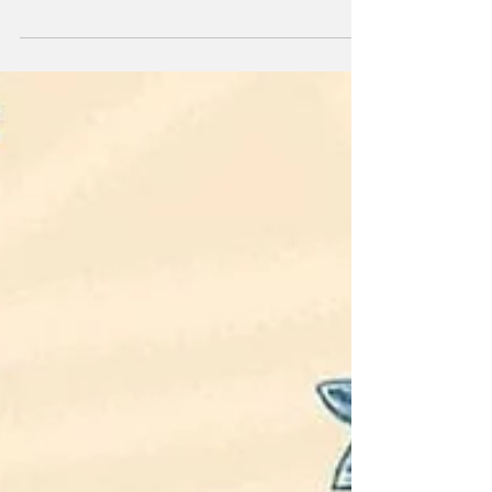
realização da terceira edição do Festival de
Salada Paraense (FESALPA), um dos maiores
movimentos de valorização da gastronomia
regional promovidos pela nossa plataforma.
Em 2026, o festival chega com o tema “GP:
Uma imersão na Culinária Ribeirinha com
Gama Lopes”, destacando os sabores,
saberes e tradições que fazem parte da
identidade alimentar amazônica. Mais do que
uma competição gastronômica