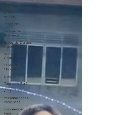
Crônicas
O filhote da
mamãe
Especiais
Farinha de
Bragança
Especiais Dia dos
Namorados
Música e
Gastronomia
Especial
Chocolate
Lives
Tour pelo Pará
GP Te Ensina
Personalidades
Paraenses
Empreendedorismo
Feminino