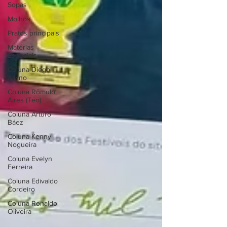
Sopas
Molhos
Pratos principais
Matérias
Especiais
Coluna Diego
Alvino
Coluna Rômulo
Aires (Téo)
Coluna Arturo
Báez
Coluna Kenny
Nogueira
Coluna Evelyn
Ferreira
Coluna Edivaldo
Cordeiro
Coluna Ronaldo
Oliveira