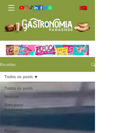
Receitas
Todos os posts
Todos os posts
Notícias
Bate-papo
Saboroso
Reportagens
Especiais
Podcast