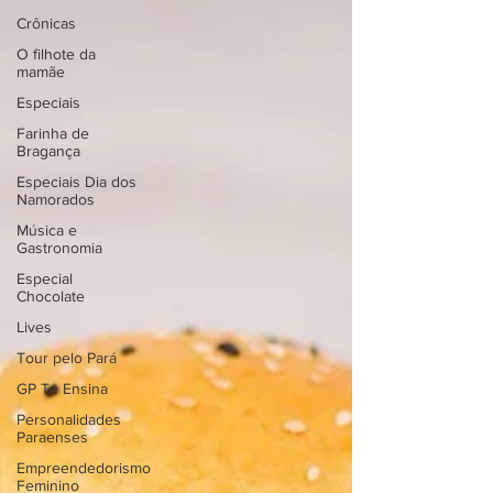
Crônicas
O filhote da
mamãe
Especiais
Farinha de
Bragança
Especiais Dia dos
Namorados
Música e
Gastronomia
Especial
Chocolate
Lives
Tour pelo Pará
GP Te Ensina
Personalidades
Paraenses
Empreendedorismo
Feminino