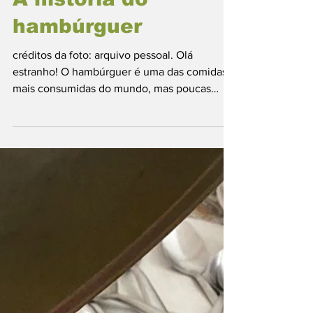
A história do
hambúrguer
créditos da foto: arquivo pessoal. Olá
estranho! O hambúrguer é uma das comidas
mais consumidas do mundo, mas poucas
pessoas realmente conhecem sua história.
Quando olhamos para ele hoje, pensamos
imediatamente em redes de fast food,
delivery, combos e consumo rápido. Porém,
sua origem está muito mais ligada à ideia de
comida popular, acessível e construída a
partir das necessidades da vida urbana e do
trabalhador moderno. A história do
hambúrguer começa de forma indireta na