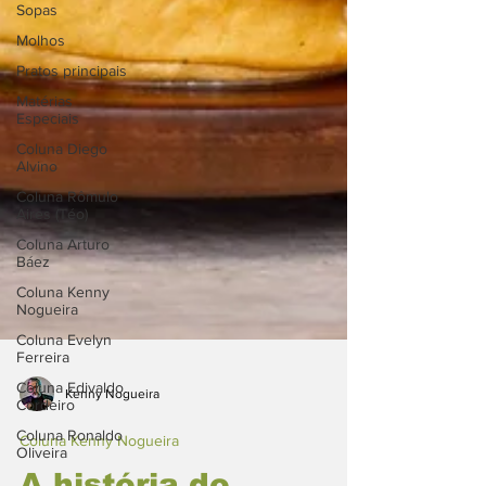
Sopas
Molhos
Pratos principais
Matérias
Especiais
Coluna Diego
Alvino
Coluna Rômulo
Aires (Téo)
Coluna Arturo
Báez
Coluna Kenny
Nogueira
Coluna Evelyn
Ferreira
Coluna Edivaldo
Cordeiro
Kenny Nogueira
Coluna Ronaldo
Oliveira
Coluna Kenny Nogueira