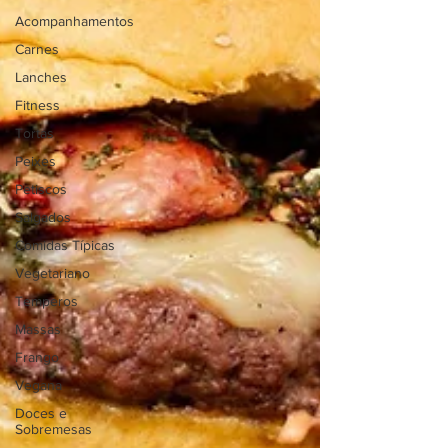
Acompanhamentos
Carnes
Lanches
Fitness
Tortas
Peixes
Petiscos
Salgados
Comidas Típicas
Vegetariano
Temperos
Massas
Frango
Vegana
Doces e
Sobremesas