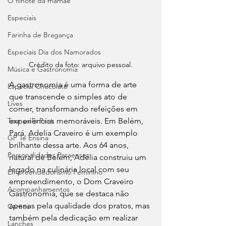
O filhote da mamãe
Especiais
Farinha de Bragança
Especiais Dia dos Namorados
Crédito da foto: arquivo pessoal.
Música e Gastronomia
A gastronomia é uma forma de arte 
Especial Chocolate
que transcende o simples ato de 
Lives
comer, transformando refeições em 
Tour pelo Pará
experiências memoráveis. Em Belém, 
Pará, Adelia Craveiro é um exemplo 
GP Te Ensina
brilhante dessa arte. Aos 64 anos, 
Personalidades Paraenses
natural de Belém, Adelia construiu um 
legado na culinária local com seu 
Empreendedorismo Feminino
empreendimento, o Dom Craveiro 
Acompanhamentos
Gastronomia, que se destaca não 
apenas pela qualidade dos pratos, mas 
Carnes
também pela dedicação em realizar 
Lanches