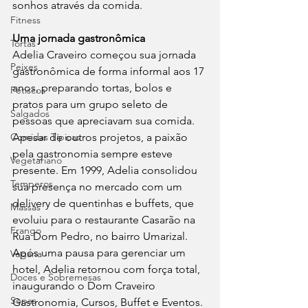
sonhos através da comida.
Fitness
Uma jornada gastronômica
Tortas
Adelia Craveiro começou sua jornada 
Peixes
gastronômica de forma informal aos 17 
anos, preparando tortas, bolos e 
Petiscos
pratos para um grupo seleto de 
Salgados
pessoas que apreciavam sua comida. 
Comidas Típicas
Apesar de outros projetos, a paixão 
pela gastronomia sempre esteve 
Vegetariano
presente. Em 1999, Adelia consolidou 
Temperos
sua presença no mercado com um 
delivery de quentinhas e buffets, que 
Massas
evoluiu para o restaurante Casarão na 
Frango
Rua Dom Pedro, no bairro Umarizal. 
Após uma pausa para gerenciar um 
Vegana
hotel, Adelia retornou com força total, 
Doces e Sobremesas
inaugurando o Dom Craveiro 
Sopas
Gastronomia, Cursos, Buffet e Eventos.