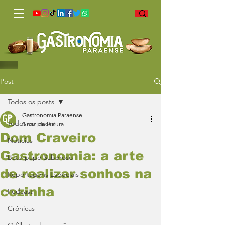
Post
Todos os posts
Gastronomia Paraense
Todos os posts
3 min de leitura
Dom Craveiro
Notícias
Gastronomia: a arte
Bate-papo Saboroso
de realizar sonhos na
Reportagens Especiais
cozinha
Podcast
Crônicas