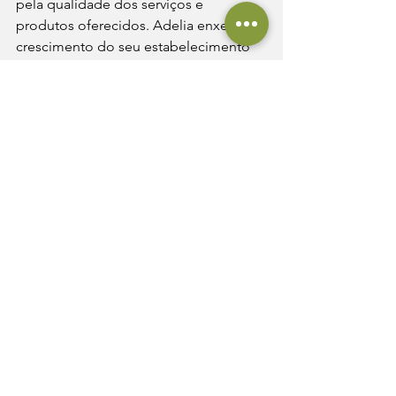
pela qualidade dos serviços e 
produtos oferecidos. Adelia enxerga o 
crescimento do seu estabelecimento 
com gratidão, destacando os saltos 
inesperados e gratificantes ao longo 
do caminho. "Nos tornar uma empresa 
de referência pela qualidade dos 
serviços prestados e pelos produtos 
ofertados," é o objetivo.
Um conselho para futuros 
empreendedores
Para aqueles que desejam seguir os 
passos de Adelia na gastronomia, ela 
deixa um conselho valioso: "Avance, 
pois o único local onde o sucesso vem 
antes do trabalho é no dicionário. No 
final sempre vale a pena", enfatiza. Sua 
fonte de inspiração constante é o amor 