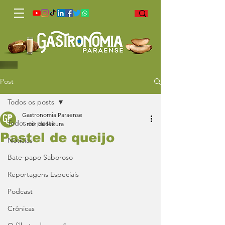
Post
Todos os posts
Gastronomia Paraense
Todos os posts
1 min de leitura
Pastel de queijo
Notícias
Bate-papo Saboroso
Reportagens Especiais
Podcast
Crônicas