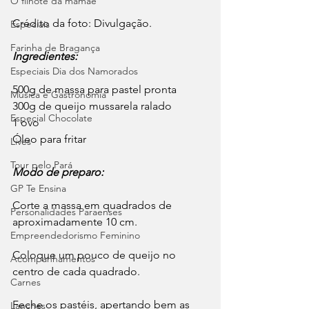
O filhote da mamãe
Crédito da foto: Divulgação. 
Especiais
Farinha de Bragança
Ingredientes:
Especiais Dia dos Namorados
500g de massa para pastel pronta
Música e Gastronomia
300g de queijo mussarela ralado
Especial Chocolate
1 ovo
Óleo para fritar
Lives
Tour pelo Pará
Modo de preparo:
GP Te Ensina
Corte a massa em quadrados de 
Personalidades Paraenses
aproximadamente 10 cm.
Empreendedorismo Feminino
Coloque um pouco de queijo no 
Acompanhamentos
centro de cada quadrado.
Carnes
Feche os pastéis, apertando bem as 
Lanches