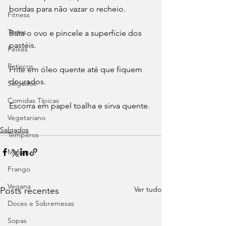
bordas para não vazar o recheio.
Fitness
Tortas
Bata o ovo e pincele a superfície dos 
pastéis.
Peixes
Petiscos
Frite em óleo quente até que fiquem 
dourados. 
Salgados
Comidas Típicas
Escorra em papel toalha e sirva quente.
Vegetariano
Salgados
Temperos
Massas
Frango
Vegana
Ver tudo
Posts recentes
Doces e Sobremesas
Sopas