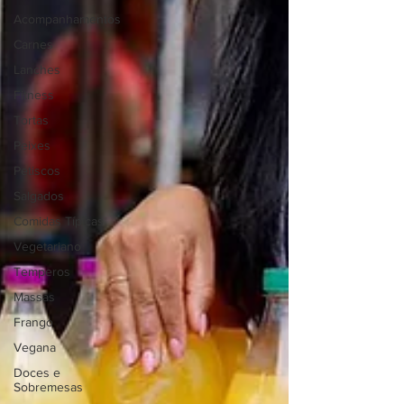
Acompanhamentos
Carnes
Lanches
Fitness
Tortas
Peixes
Petiscos
Salgados
Comidas Típicas
Vegetariano
Temperos
Massas
Frango
Vegana
Doces e
Sobremesas