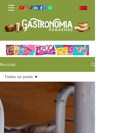
Receitas
Todos os posts
Todos os posts
Notícias
Bate-papo
Saboroso
Reportagens
Especiais
Podcast