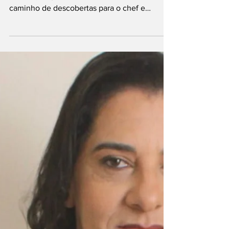
sabores brasileiros
ao mundo
Fábio Rodrigues (Créditos da foto: arquivo
pessoal). A gastronomia sempre foi um
caminho de descobertas para o chef e
empreendedor Fabio Rodrigues. Luso-
brasileiro, nascido em Centenário do Sul, no
Paraná, ele construiu uma trajetória marcada
por experiências internacionais,
conhecimento técnico e uma paixão que
começou a ganhar forma através dos sabores.
Formado em Gastronomia pelo Senac Paraná
e pela Escola de Hotelaria e Turismo de
Portugal — instituição parceira da École