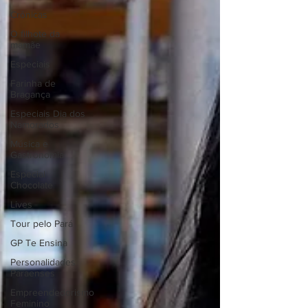
Crônicas
O filhote da
mamãe
Especiais
Farinha de
Bragança
Especiais Dia dos
Namorados
Música e
Gastronomia
Especial
Chocolate
Lives
Tour pelo Pará
GP Te Ensina
Personalidades
Paraenses
Empreendedorismo
Feminino