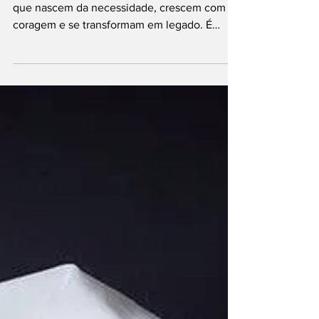
Comprida
créditos da foto: arquivo pessoal. Há histórias
que nascem da necessidade, crescem com
coragem e se transformam em legado. É
assim que pode ser definida a trajetória de
Vanete, conhecida carinhosamente como
“Preta da Tapioca”, uma empreendedora que
há quase 30 anos leva sabor, tradição e afeto
pelas ruas de Ilha Comprida, no litoral sul de
São Paulo. Quando chegou à cidade, há cerca
de três décadas, Vanete imaginava uma vida
mais tranquila ao lado do marido, que estava
próxim