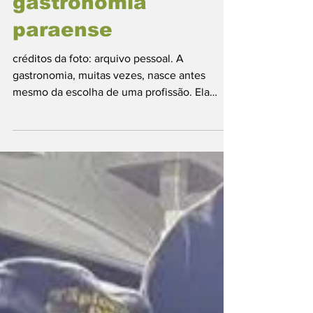
através da
gastronomia
paraense
créditos da foto: arquivo pessoal. A
gastronomia, muitas vezes, nasce antes
mesmo da escolha de uma profissão. Ela
surge dentro de casa, nas memórias afetivas,
nos aromas, nos ensinamentos passados de
geração em geração. Para a empreendedora
e Personal Chef Lorena Santos, essa história
começou ainda na infância, acompanhando
de perto a rotina da mãe, que sempre
trabalhou com alimentação e empreendeu no
segmento. Criada nesse universo, Lorena
cresceu ajudando nas tarefas e con