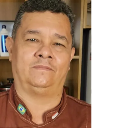
gastronomia
créditos da foto: arquivo pessoal. A
gastronomia tem o poder de conectar
histórias, despertar memórias e transformar
momentos simples em experiências
inesquecíveis. É com essa visão que a chef
paraense Lene Oliveira constrói sua trajetória
profissional, unindo técnica, afeto e cuidado
em cada preparo. Natural do Pará e
atualmente morando em Santa Catarina, Lene
Oliveira, de 36 anos, formada em gastronomia
e Técnica em Nutrição e Dietética, consultora
gastronômica, professora