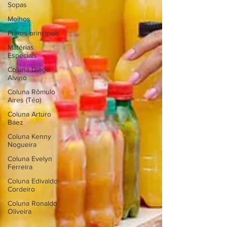
Sopas
Molhos
Pratos principais
Matérias
Especiais
Coluna Diego
Alvino
Coluna Rômulo
Aires (Téo)
Coluna Arturo
Báez
Coluna Kenny
Nogueira
Coluna Evelyn
Ferreira
Coluna Edivaldo
Cordeiro
Coluna Ronaldo
Oliveira