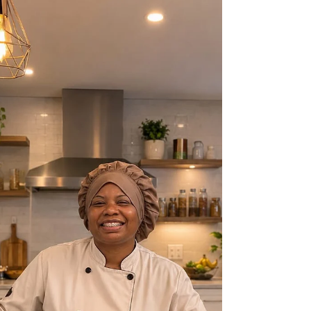
histórias na gastronomia começam antes
mesmo de existir um negócio, uma marca ou
um título profissional. Elas nascem da
necessidade, da criatividade e,
principalmente, do amor. Assim é a trajetória
de Adriana, conhecida carinhosamente como
Drika, uma cozinheira, Personal Chef e
agricultora que encontrou na cozinha uma
forma de transformar experiências em afeto.
A relação de Drika com a gastronomia
começou ainda na infância. Aos 9 ano