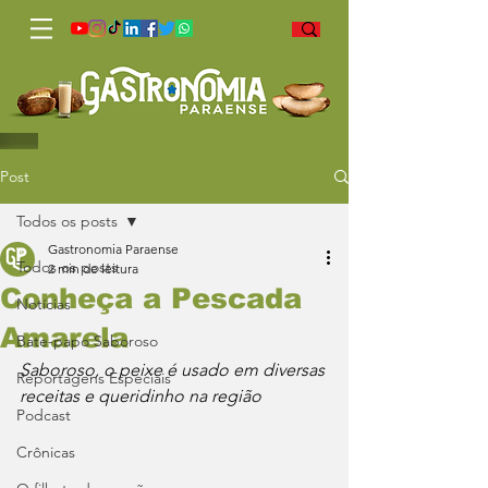
Post
Todos os posts
Gastronomia Paraense
Todos os posts
2 min de leitura
Conheça a Pescada
Notícias
Amarela
Bate-papo Saboroso
Saboroso, o peixe é usado em diversas 
Reportagens Especiais
receitas e queridinho na região
Podcast
Crônicas