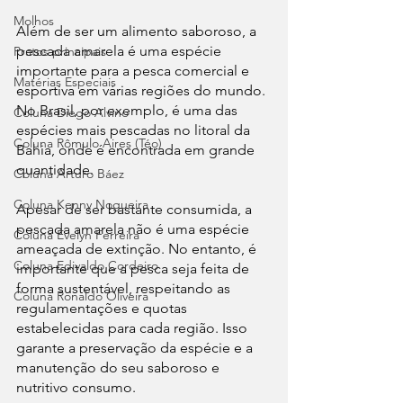
Molhos
Além de ser um alimento saboroso, a 
pescada amarela é uma espécie 
Pratos principais
importante para a pesca comercial e 
Matérias Especiais
esportiva em várias regiões do mundo. 
No Brasil, por exemplo, é uma das 
Coluna Diego Alvino
espécies mais pescadas no litoral da 
Coluna Rômulo Aires (Téo)
Bahia, onde é encontrada em grande 
quantidade.
Coluna Arturo Báez
Coluna Kenny Nogueira
Apesar de ser bastante consumida, a 
pescada amarela não é uma espécie 
Coluna Evelyn Ferreira
ameaçada de extinção. No entanto, é 
Coluna Edivaldo Cordeiro
importante que a pesca seja feita de 
forma sustentável, respeitando as 
Coluna Ronaldo Oliveira
regulamentações e quotas 
estabelecidas para cada região. Isso 
garante a preservação da espécie e a 
manutenção do seu saboroso e 
nutritivo consumo.