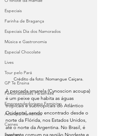
O filhote da mamãe
Especiais
Farinha de Bragança
Especiais Dia dos Namorados
Música e Gastronomia
Especial Chocolate
Lives
Tour pelo Pará
Crédito da foto: Nomangue Caiçara.
GP Te Ensina
A pescada amarela (Cynoscion acoupa) 
Personalidades Paraenses
é um peixe que habita as águas 
Empreendedorismo Feminino
tropicais e subtropicais do Atlântico 
Ocidental, sendo encontrado desde o 
Acompanhamentos
norte da Flórida, nos Estados Unidos, 
Carnes
até o norte da Argentina. No Brasil, é 
Lanches
bastante comum na região Nordeste e 