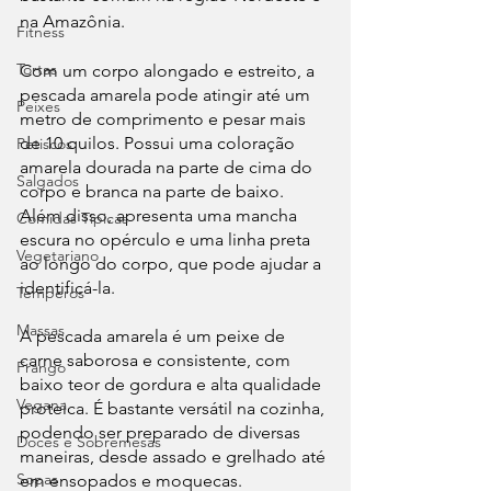
na Amazônia.
Fitness
Tortas
Com um corpo alongado e estreito, a 
pescada amarela pode atingir até um 
Peixes
metro de comprimento e pesar mais 
de 10 quilos. Possui uma coloração 
Petiscos
amarela dourada na parte de cima do 
Salgados
corpo e branca na parte de baixo. 
Além disso, apresenta uma mancha 
Comidas Típicas
escura no opérculo e uma linha preta 
Vegetariano
ao longo do corpo, que pode ajudar a 
identificá-la.
Temperos
Massas
A pescada amarela é um peixe de 
carne saborosa e consistente, com 
Frango
baixo teor de gordura e alta qualidade 
Vegana
proteica. É bastante versátil na cozinha, 
podendo ser preparado de diversas 
Doces e Sobremesas
maneiras, desde assado e grelhado até 
Sopas
em ensopados e moquecas.