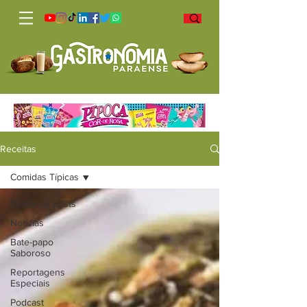
Receitas
Comidas Típicas
Todos os posts
Notícias
Bate-papo
Saboroso
Reportagens
Especiais
Podcast