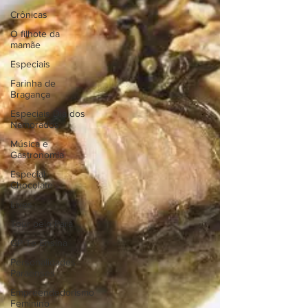
Crônicas
O filhote da
mamãe
Especiais
Farinha de
Bragança
Especiais Dia dos
Namorados
Música e
Gastronomia
Especial
Chocolate
Lives
Tour pelo Pará
GP Te Ensina
Personalidades
Paraenses
Empreendedorismo
Feminino