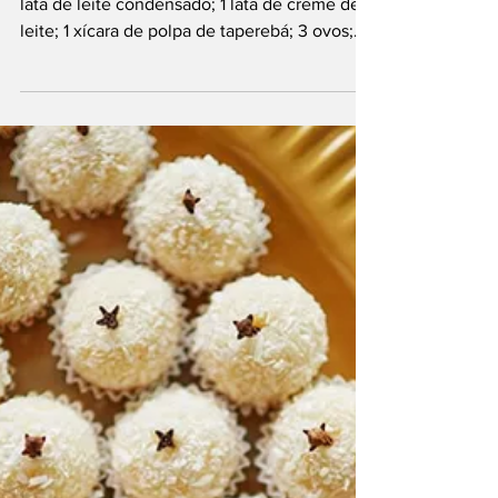
Gastronomia Paraense
Comidas Típicas
Pudim de taperebá
Crédito da foto: Divulgação. Ingredientes: 1
lata de leite condensado; 1 lata de creme de
leite; 1 xícara de polpa de taperebá; 3 ovos;
1...