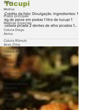
Peixe ao Molho de
Sopas
Molhos
Tucupi
Pratos principais
Crédito da foto: Divulgação. Ingredientes: 1
Matérias Especiais
kg de peixe em postas 1 litro de tucupi 1
Coluna Diego
cebola picada 2 dentes de alho picados 1
Alvino
pimentão...
Coluna Rômulo
Aires (Téo)
Coluna Arturo
Báez
Coluna Kenny
Nogueira
Coluna Evelyn
Ferreira
Coluna Edivaldo
Cordeiro
Coluna Ronaldo
Oliveira