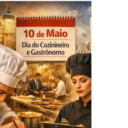
O sol começa a se despedir, pintando o céu
nas águas do rio. O vento sopra leve,
trazendo o cheiro da Amazônia. Ao fundo,
risadas, vozes, música… gente vivendo. Não é
só um fim de tarde é um sentimento que
começa. No Pará, a beira de rio não é cenário.
É raiz. É ali que a vida acontece de verdade.
Os rios não só cortam o território eles moldam
o jeito de viver, de cozinhar, de celebrar. São
caminhos, histórias e encontros. São
identidade. A cultura ribeirinha, hoje
reconhecid