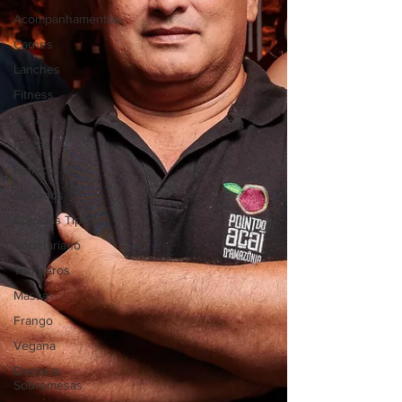
Acompanhamentos
Carnes
Lanches
Fitness
Tortas
Peixes
Petiscos
Salgados
Comidas Típicas
Vegetariano
Temperos
Massas
Frango
Vegana
Doces e
Sobremesas