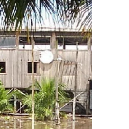
“descoberta”, ou melhor, de ocupação.
Talvez essa seja a forma mais adequada de se
pensar a chegada dos europeus ao nosso
território, tendo em vista que já existiam
povos vivendo aqui. Povos com sua própria
cultura, organização social e, acima de tudo,
com suas próprias formas de compreender a
alimentação. Mas, ao mesmo tempo, nesta
semana vimos a premiação de dois
restaurantes brasile