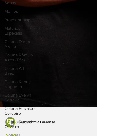
Sopas
Molhos
Pratos principais
Matérias
Especiais
Coluna Diego
Alvino
Coluna Rômulo
Aires (Téo)
Coluna Arturo
Báez
Coluna Kenny
Nogueira
Coluna Evelyn
Ferreira
Coluna Edivaldo
Cordeiro
Coluna Ronaldo
Oliveira
Gastronomia Paraense