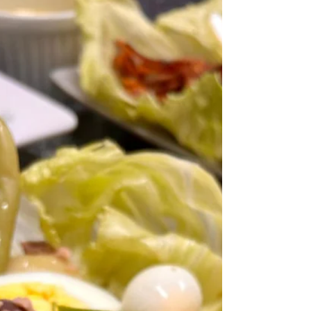
do Açaí, foi convidado para participar da
programação da aparelhagem Carabao – O
Máximo do Marajó, onde receberá uma
homenagem especial pelo trabalho realizado
na valorização da culinária amazônica.
Crédito da foto: Point do Açaí (Jonas
Boulevard). A participação acontecerá