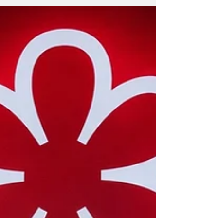
“despensa”. Historicamente, era o espaço
responsável pela conservação de carnes e
alimentos antes da existência da refrigeração
moderna. Atualmente, dentro da hierarquia
da cozinha profissional, o Garde Manger
tornou-se um dos setores mais importantes,
criativos e artísticos da gastronomia. Essa
área trabalha em ambiente de temperatura
controlada, garantindo a