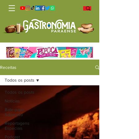
Receitas
Todos os posts
Todos os posts
Notícias
Bate-papo
Saboroso
Reportagens
Especiais
Podcast