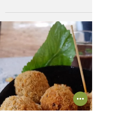
sabores que nascem
da água e da
memória
Crédito da foto: arquivo pessoal. Na vastidão
dos rios brasileiros, especialmente na
Amazônia, existe uma culinária que não se
aprende apenas em livros — ela se vive. Os
chamados “peixes do mato” são a expressão
mais autêntica dessa relação entre o homem,
a natureza e o alimento. Vindos das águas
doces, carregam em si não apenas sabor, mas
história, território e identidade. Diferente dos
peixes do mar, os peixes do mato possuem
características únicas: carnes mais densas,
sabo