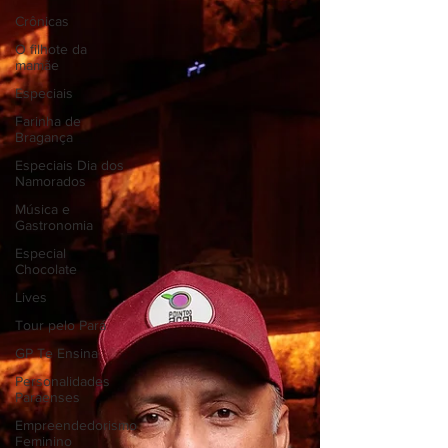
Crônicas
O filhote da
mamãe
Especiais
Farinha de
Bragança
Especiais Dia dos
Namorados
Música e
Gastronomia
Especial
Chocolate
Lives
Tour pelo Pará
GP Te Ensina
Personalidades
Paraenses
Empreendedorismo
Feminino