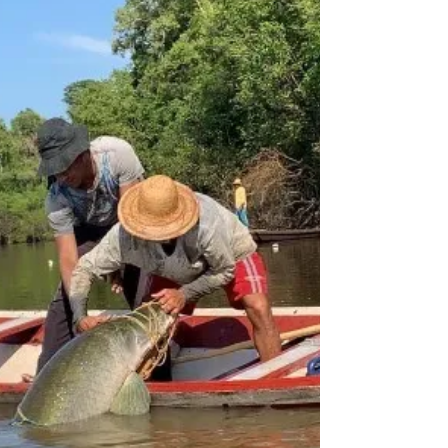
créditos da foto: arquivo pessoal. A Comissão
de Educação (CE) aprovou nesta terça-feira (7)
projeto que regulamenta as profissões de
cozinheiro e gastrônomo e institui uma data
nacional para essas categorias. O PL
1.020/2022, do senador Carlos Fávaro (PSD-
MT), foi aprovado com parecer favorável do
relator, senador Laércio Oliveira (PP-SE), e
segue para a Comissão de Assuntos Sociais
(CAS). Pelo projeto, poderão exercer essas
profissões pessoas com diploma de ensino
médio e c